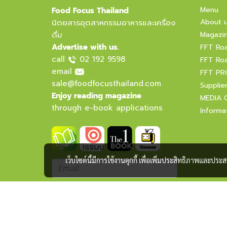
Menu
Food Focus Thailand
About 
นิตยสารอุตสาหกรรมอาหารและเครื่อง
ดื่ม
Magazi
Advertise with us.
FFT Ro
call
02 192 9598
FFT Ro
email
FFT PR
sale@foodfocusthailand.com
Supplie
Enjoy reading magazine
MEDIA 
through e-book applications
Informa
เว็บไซต์นี้มีการใช้งานคุกกี้ เพื่อเพิ่มประสิทธิภาพและปร
Subscribe