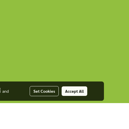
่
and
Set Cookies
Accept All