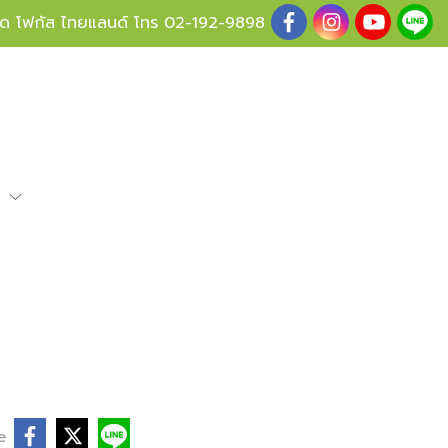
ู้ด โฟกัส ไทยแลนด์ โทร
02-192-9898
e
e