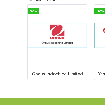
New
New
Ohaus Indochina Limited