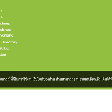
us
ne
admap
adshow
OSERIES
r Directory
GUIDE
tion
ะสบการณ์ที่ดีในการใช้งานเว็บไซต์ของท่าน ท่านสามารถอ่านรายละเอียดเพิ่มเติมได้ที
Copyright 2021 All Rights Reserved by foodfocusupdate.com