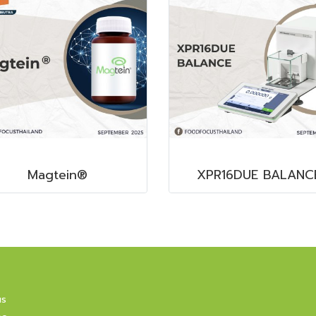
Magtein®
XPR16DUE BALANC
us