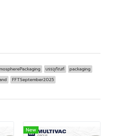
tmospherePackaging
บรรจุภัณฑ์
packaging
and
FFTSeptember2025
New