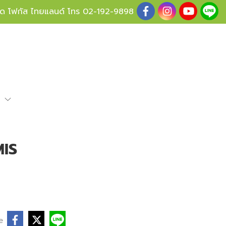
ู้ด โฟกัส ไทยแลนด์ โทร
02-192-9898
e
MIS
e