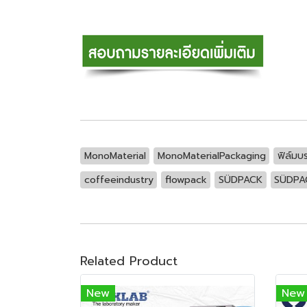
MonoMaterial
MonoMaterialPackaging
ฟิล์มบร
coffeeindustry
flowpack
SÜDPACK
SÜDPA
Related Product
New
New