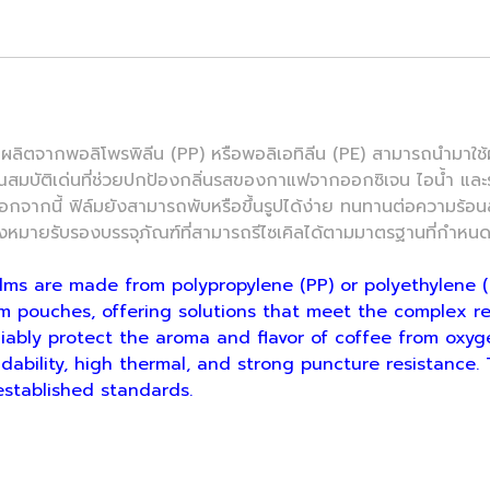
พอลิโพรพิลีน (PP) หรือพอลิเอทิลีน (PE) สามารถนำมาใช้ผลิ
มบัติเด่นที่ช่วยปกป้องกลิ่นรสของกาแฟจากออกซิเจน ไอน้ำ และรั
กนี้ ฟิล์มยังสามารถพับหรือขึ้นรูปได้ง่าย ทนทานต่อความร้อนสูง 
องหมายรับรองบรรจุภัณฑ์ที่สามารถรีไซเคิลได้ตามมาตรฐานที่กำหน
ms are made from polypropylene (PP) or polyethylene (
 pouches, offering solutions that meet the complex re
reliably protect the aroma and flavor of coffee from oxyg
oldability, high thermal, and strong puncture resistance.
established standards.