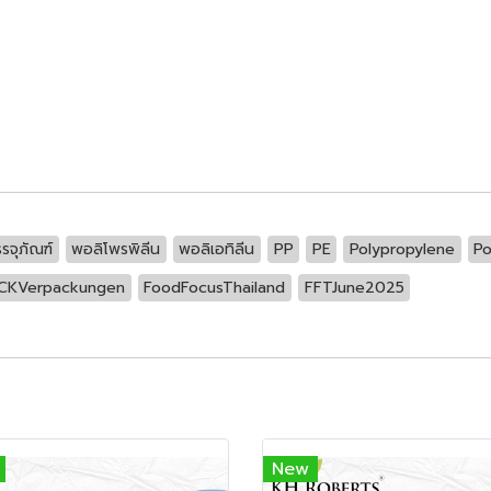
รจุภัณฑ์
พอลิโพรพิลีน
พอลิเอทิลีน
PP
PE
Polypropylene
Po
CKVerpackungen
FoodFocusThailand
FFTJune2025
New