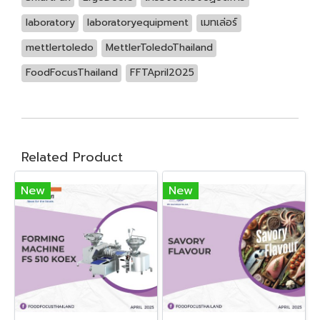
laboratory
laboratoryequipment
เมทเล่อร์
mettlertoledo
MettlerToledoThailand
FoodFocusThailand
FFTApril2025
Related Product
New
New