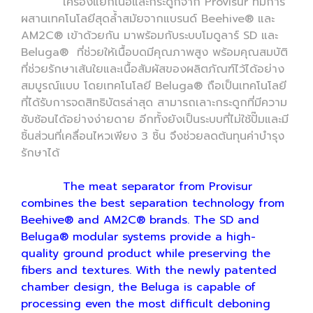
เครื่องแยกเนื้อและกระดูกจาก Provisur ที่มีการ
ผสานเทคโนโลยีสุดล้ำสมัยจากแบรนด์ Beehive® และ
AM2C® เข้าด้วยกัน มาพร้อมกับระบบโมดูลาร์ SD และ
Beluga® ที่ช่วยให้เนื้อบดมีคุณภาพสูง พร้อมคุณสมบัติ
ที่ช่วยรักษาเส้นใยและเนื้อสัมผัสของผลิตภัณฑ์ไว้ได้อย่าง
สมบูรณ์แบบ โดยเทคโนโลยี Beluga® ถือเป็นเทคโนโลยี
ที่ได้รับการจดสิทธิบัตรล่าสุด สามารถเลาะกระดูกที่มีความ
ซับซ้อนได้อย่างง่ายดาย อีกทั้งยังเป็นระบบที่ไม่ใช้ปั๊มและมี
ชิ้นส่วนที่เคลื่อนไหวเพียง 3 ชิ้น จึงช่วยลดต้นทุนค่าบำรุง
รักษาได้
The meat separator from Provisur
combines the best separation technology from
Beehive® and AM2C® brands. The SD and
Beluga® modular systems provide a high-
quality ground product while preserving the
fibers and textures. With the newly patented
chamber design, the Beluga is capable of
processing even the most difficult deboning