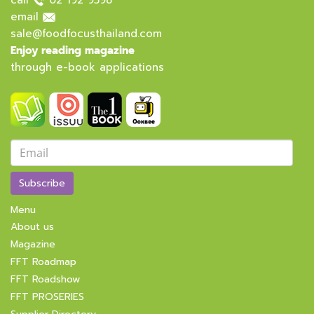
call
02 192 9598
email
sale@foodfocusthailand.com
Enjoy reading magazine
through e-book applications
Subscribe
Menu
About us
Magazine
FFT Roadmap
FFT Roadshow
FFT PROSERIES