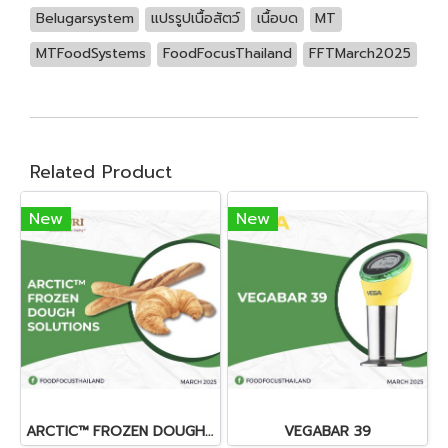
Belugarsystem
แปรรูปเนื้อสัตว์
เนื้อบด
MT
MTFoodSystems
FoodFocusThailand
FFTMarch2025
Related Product
New
New
ARCTIC™ FROZEN DOUGH SOLUTIONS
VEGABAR 39