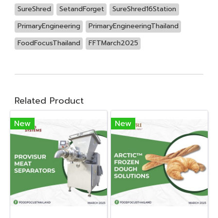
SureShred
SetandForget
SureShred16Station
PrimaryEngineering
PrimaryEngineeringThailand
FoodFocusThailand
FFTMarch2025
Related Product
New
New