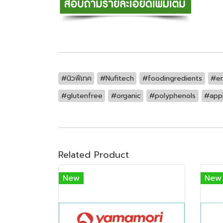
#นิวฟีเทค
#Nufitech
#foodingredients
#en
#glutenfree
#organic
#polyphenols
#app
Related Product
New
New