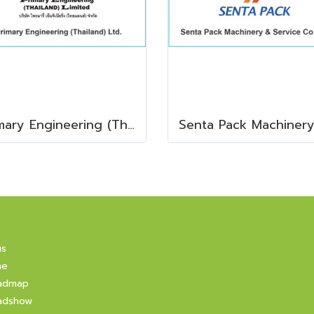
Primary Engineering (Thailand) Ltd.
us
ne
admap
adshow