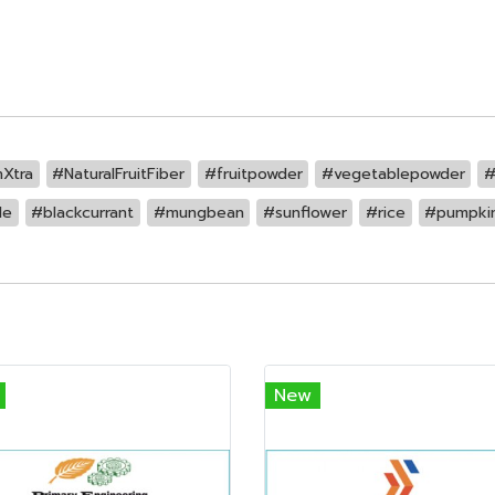
Xtra
#NaturalFruitFiber
#fruitpowder
#vegetablepowder
#
le
#blackcurrant
#mungbean
#sunflower
#rice
#pumpki
New