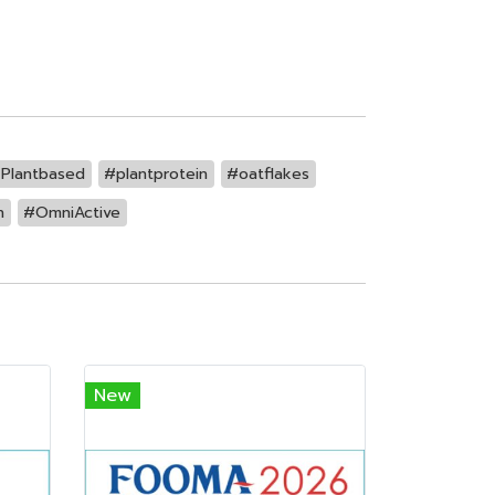
Plantbased
#plantprotein
#oatflakes
n
#OmniActive
New