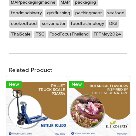
MAPpackagingmacine
MAP
packaging
foodmachinery
gasflushing
packingmeat
seafood
cookedfood
servomotor
foodtechnology
DIGI
ThaiScale
TSC
FoodFocusThailand
FFTMay2024
Related Product
New
New