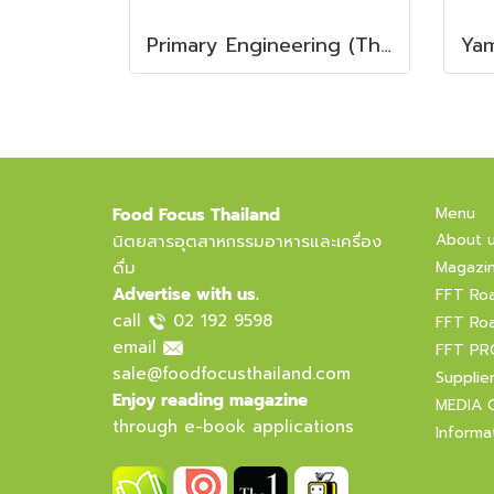
Primary Engineering (Thailand) Ltd.
Menu
Food Focus Thailand
About 
นิตยสารอุตสาหกรรมอาหารและเครื่อง
ดื่ม
Magazi
Advertise with us.
FFT Ro
call
02 192 9598
FFT Ro
email
FFT PR
sale@foodfocusthailand.com
Supplie
Enjoy reading magazine
MEDIA 
through e-book applications
Informa