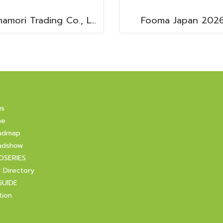
Yamamori Trading Co., Ltd.
Fooma Japan 202
us
ne
admap
adshow
OSERIES
r Directory
GUIDE
tion