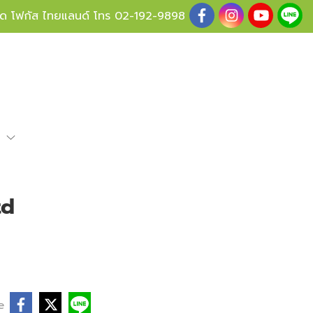
ู้ด โฟกัส ไทยแลนด์ โทร
02-192-9898
e
td
e