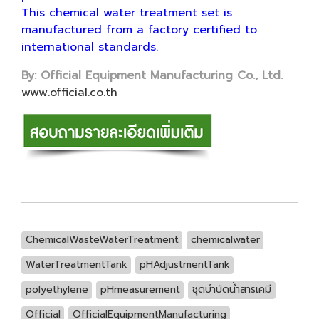
This chemical water treatment set is
manufactured from a factory certified to
international standards.
By: Official Equipment Manufacturing Co., Ltd.
www.official.co.th
ChemicalWasteWaterTreatment
chemicalwater
WaterTreatmentTank
pHAdjustmentTank
polyethylene
pHmeasurement
ชุดบำบัดน้ำสารเคมี
Official
OfficialEquipmentManufacturing