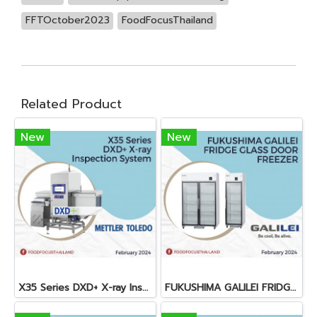
FFTOctober2023
FoodFocusThailand
Related Product
New
New
X35 Series DXD+ X-ray Inspection System
FUKUSHIMA GALILEI FRIDGE GLASS DOOR FREEZER