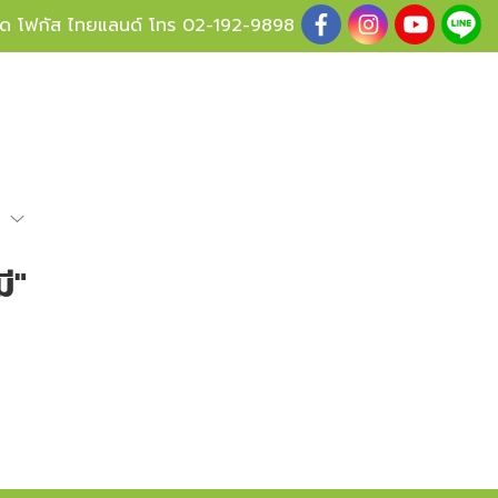
ู้ด โฟกัส ไทยแลนด์ โทร
02-192-9898
e
ี"