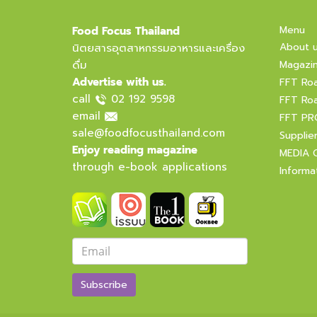
Menu
Food Focus Thailand
About 
นิตยสารอุตสาหกรรมอาหารและเครื่อง
ดื่ม
Magazi
Advertise with us.
FFT Ro
call
02 192 9598
FFT Ro
email
FFT PR
sale@foodfocusthailand.com
Supplie
Enjoy reading magazine
MEDIA 
through e-book applications
Informa
Subscribe