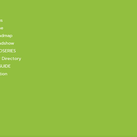
us
ne
admap
adshow
OSERIES
r Directory
GUIDE
tion