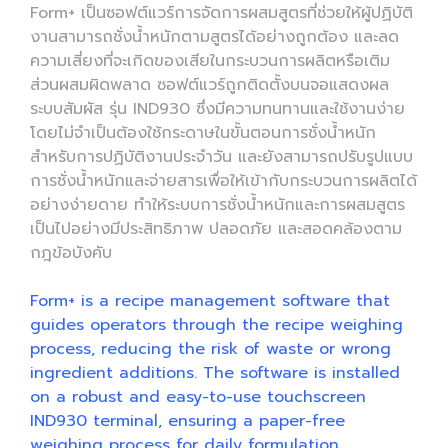
Form+ เป็นซอฟต์แวร์การจัดการผสมสูตรที่ช่วยให้ผู้ปฏิบัติ
งานสามารถชั่งน้ำหนักตามสูตรได้อย่างถูกต้อง และลด
ความเสี่ยงที่จะเกิดของเสียในกระบวนการผลิตหรือเติม
ส่วนผสมผิดพลาด ซอฟต์แวร์ถูกติดตั้งบนจอแสดงผล
ระบบสัมผัส รุ่น IND930 ซึ่งมีความทนทานและใช้งานง่าย
โดยไม่จำเป็นต้องใช้กระดาษในขั้นตอนการชั่งน้ำหนัก
สำหรับการปฏิบัติงานประจำวัน และยังสามารถปรับรูปแบบ
การชั่งน้ำหนักและจ่ายสารเพื่อให้เข้ากับกระบวนการผลิตได้
อย่างง่ายดาย ทำให้ระบบการชั่งน้ำหนักและการผสมสูตร
เป็นไปอย่างมีประสิทธิภาพ ปลอดภัย และสอดคล้องตาม
กฎข้อบังคับ
Form+ is a recipe management software that
guides operators through the recipe weighing
process, reducing the risk of waste or wrong
ingredient additions. The software is installed
on a robust and easy-to-use touchscreen
IND930 terminal, ensuring a paper-free
weighing process for daily formulation