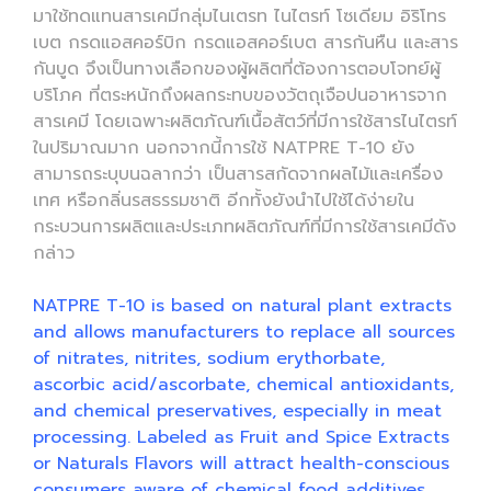
มาใช้ทดแทนสารเคมีกลุ่มไนเตรท ไนไตรท์ โซเดียม อิริโทร
เบต กรดแอสคอร์บิก กรดแอสคอร์เบต สารกันหืน และสาร
กันบูด จึงเป็นทางเลือกของผู้ผลิตที่ต้องการตอบโจทย์ผู้
บริโภค ที่ตระหนักถึงผลกระทบของวัตถุเจือปนอาหารจาก
สารเคมี โดยเฉพาะผลิตภัณฑ์เนื้อสัตว์ที่มีการใช้สารไนไตรท์
ในปริมาณมาก นอกจากนี้การใช้ NATPRE T-10 ยัง
สามารถระบุบนฉลากว่า เป็นสารสกัดจากผลไม้และเครื่อง
เทศ หรือกลิ่นรสธรรมชาติ อีกทั้งยังนำไปใช้ได้ง่ายใน
กระบวนการผลิตและประเภทผลิตภัณฑ์ที่มีการใช้สารเคมีดัง
กล่าว
NATPRE T-10 is based on natural plant extracts
and allows manufacturers to replace all sources
of nitrates, nitrites, sodium erythorbate,
ascorbic acid/ascorbate, chemical antioxidants,
and chemical preservatives, especially in meat
processing. Labeled as Fruit and Spice Extracts
or Naturals Flavors will attract health-conscious
consumers aware of chemical food additives.