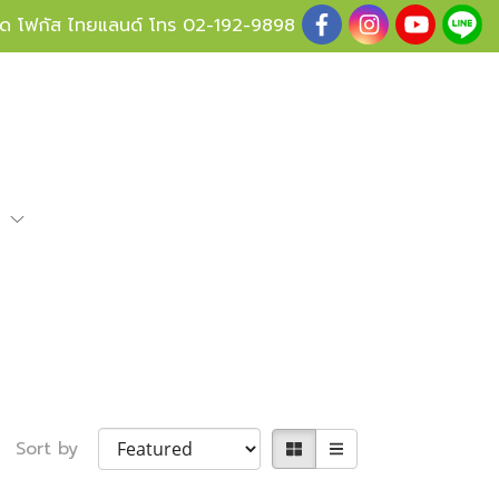
ู้ด โฟกัส ไทยแลนด์ โทร
02-192-9898
e
Sort by