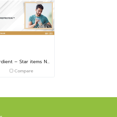
Merdient – Star items NZMP SureProtein™
Compare
us