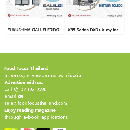
FUKUSHIMA GALILEI FRIDGE GLASS DOOR FREEZER
X35 Series DXD+ X-ray Inspection System
Food Focus Thailand
นิตยสารอุตสาหกรรมอาหารและเครื่องดื่ม
Advertise with us.
call
02 192 9598
email
sale@foodfocusthailand.com
Enjoy reading magazine
through e-book applications