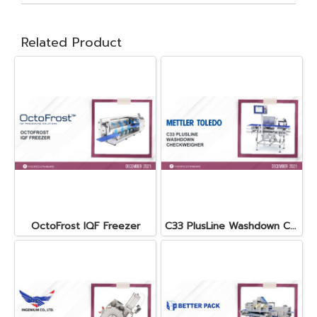
Related Product
OctoFrost IQF Freezer
C33 PlusLine Washdown Checkweigher