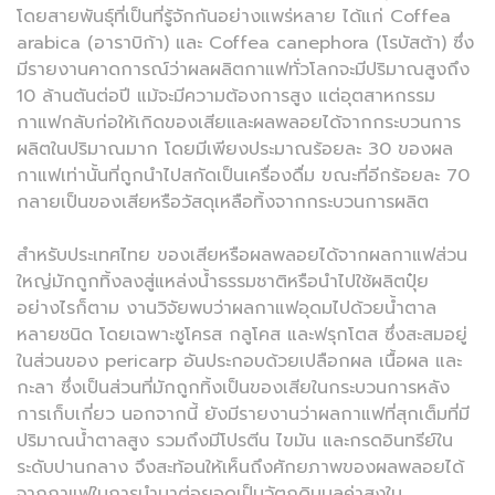
โดยสายพันธุ์ที่เป็นที่รู้จักกันอย่างแพร่หลาย ได้แก่ Coffea
arabica (อาราบิก้า) และ Coffea canephora (โรบัสต้า) ซึ่ง
มีรายงานคาดการณ์ว่าผลผลิตกาแฟทั่วโลกจะมีปริมาณสูงถึง
10 ล้านตันต่อปี แม้จะมีความต้องการสูง แต่อุตสาหกรรม
กาแฟกลับก่อให้เกิดของเสียและผลพลอยได้จากกระบวนการ
ผลิตในปริมาณมาก โดยมีเพียงประมาณร้อยละ 30 ของผล
กาแฟเท่านั้นที่ถูกนำไปสกัดเป็นเครื่องดื่ม ขณะที่อีกร้อยละ 70
กลายเป็นของเสียหรือวัสดุเหลือทิ้งจากกระบวนการผลิต
สำหรับประเทศไทย ของเสียหรือผลพลอยได้จากผลกาแฟส่วน
ใหญ่มักถูกทิ้งลงสู่แหล่งน้ำธรรมชาติหรือนำไปใช้ผลิตปุ๋ย
อย่างไรก็ตาม งานวิจัยพบว่าผลกาแฟอุดมไปด้วยน้ำตาล
หลายชนิด โดยเฉพาะซูโครส กลูโคส และฟรุกโตส ซึ่งสะสมอยู่
ในส่วนของ pericarp อันประกอบด้วยเปลือกผล เนื้อผล และ
กะลา ซึ่งเป็นส่วนที่มักถูกทิ้งเป็นของเสียในกระบวนการหลัง
การเก็บเกี่ยว นอกจากนี้ ยังมีรายงานว่าผลกาแฟที่สุกเต็มที่มี
ปริมาณน้ำตาลสูง รวมถึงมีโปรตีน ไขมัน และกรดอินทรีย์ใน
ระดับปานกลาง จึงสะท้อนให้เห็นถึงศักยภาพของผลพลอยได้
จากกาแฟในการนำมาต่อยอดเป็นวัตถุดิบมูลค่าสูงใน