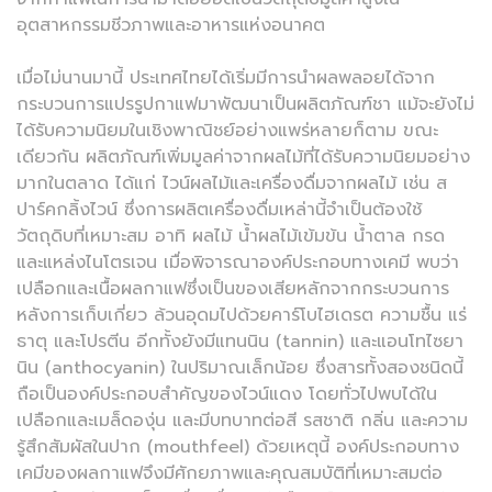
อุตสาหกรรมชีวภาพและอาหารแห่งอนาคต
เมื่อไม่นานมานี้ ประเทศไทยได้เริ่มมีการนำผลพลอยได้จาก
กระบวนการแปรรูปกาแฟมาพัฒนาเป็นผลิตภัณฑ์ชา แม้จะยังไม่
ได้รับความนิยมในเชิงพาณิชย์อย่างแพร่หลายก็ตาม ขณะ
เดียวกัน ผลิตภัณฑ์เพิ่มมูลค่าจากผลไม้ที่ได้รับความนิยมอย่าง
มากในตลาด ได้แก่ ไวน์ผลไม้และเครื่องดื่มจากผลไม้ เช่น ส
ปาร์คกลิ้งไวน์ ซึ่งการผลิตเครื่องดื่มเหล่านี้จำเป็นต้องใช้
วัตถุดิบที่เหมาะสม อาทิ ผลไม้ น้ำผลไม้เข้มข้น น้ำตาล กรด
และแหล่งไนโตรเจน เมื่อพิจารณาองค์ประกอบทางเคมี พบว่า
เปลือกและเนื้อผลกาแฟซึ่งเป็นของเสียหลักจากกระบวนการ
หลังการเก็บเกี่ยว ล้วนอุดมไปด้วยคาร์โบไฮเดรต ความชื้น แร่
ธาตุ และโปรตีน อีกทั้งยังมีแทนนิน (tannin) และแอนโทไซยา
นิน (anthocyanin) ในปริมาณเล็กน้อย ซึ่งสารทั้งสองชนิดนี้
ถือเป็นองค์ประกอบสำคัญของไวน์แดง โดยทั่วไปพบได้ใน
เปลือกและเมล็ดองุ่น และมีบทบาทต่อสี รสชาติ กลิ่น และความ
รู้สึกสัมผัสในปาก (mouthfeel) ด้วยเหตุนี้ องค์ประกอบทาง
เคมีของผลกาแฟจึงมีศักยภาพและคุณสมบัติที่เหมาะสมต่อ