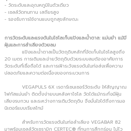
- วัดระดับและอุณหภูมิในตัวเดียว
- เซลล์วัดทนทาน เสถียรสูง
- รองรับการใช้งานแบบถูกสุขลักษณะ
การวัดระดับและแรงดันในไซโลเก็บแป้งและน้ำตาล: แม่นยำ แม้มี
ฝุ่นและการลำเลียงด้วยลม
แป้งและน้ำตาลเป็นวัตถุดิบหลักที่จัดเก็บในไซโลสูงถึง
20 เมตร การเติมและจ่ายวัตถุดิบด้วยระบบลมต้องอาศัยการ
วัดระดับที่เชื่อถือได้ และการเฝ้าระวังแรงดันในท่อส่งเพื่อความ
ปลอดภัยและความต่อเนื่องของกระบวนการ
VEGAPULS 6X เรดาร์เซนเซอร์วัดระดับ ให้สัญญาณ
โฟกัสแม่นยำ ติดตั้งง่ายบนหลังคาไซโล วัดได้แม้กระทั่งมีฝุ่น
เสียงรบกวน และระหว่างการเติมวัตถุดิบ จึงมั่นใจได้ถึงการมอ
นิเตอร์แบบเรียลไทม์
สำหรับการวัดแรงดันในท่อลำเลียง VEGABAR 82
มาพร้อมเซลล์วัดเซรามิก CERTEC® ที่ทนการสึกกร่อน ไม่ไว