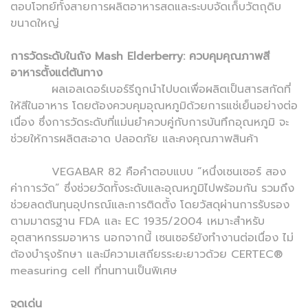
ตอบโจทย์ทั้งสายการผลิตอาหารสดและระบบจัดเก็บวัตถุดิบ
ขนาดใหญ่
การวัดระดับในถัง Mash Elderberry: ควบคุมคุณภาพสี
อาหารตั้งแต่ต้นทาง
ผลเอลเดอร์เบอร์รีถูกนำไปบดเพื่อผลิตเป็นสารสกัดที่
ให้สีในอาหาร โดยต้องควบคุมอุณหภูมิด้วยการแช่เย็นอย่างต่อ
เนื่อง ซึ่งการวัดระดับที่แม่นยำควบคู่กับการบันทึกอุณหภูมิ จะ
ช่วยให้การผลิตสะอาด ปลอดภัย และคงคุณภาพสินค้า
VEGABAR 82 คือคำตอบแบบ “หนึ่งเซนเซอร์ สอง
ค่าการวัด” ซึ่งช่วยวัดทั้งระดับและอุณหภูมิไปพร้อมกัน รวมถึง
ช่วยลดต้นทุนอุปกรณ์และการติดตั้ง โดยวัสดุผ่านการรับรอง
ตามมาตรฐาน FDA และ EC 1935/2004 เหมาะสำหรับ
อุตสาหกรรมอาหาร นอกจากนี้ เซนเซอร์ยังทำงานต่อเนื่อง ไม่
ต้องบำรุงรักษา และมีความเสถียรระยะยาวด้วย CERTEC®
measuring cell ที่ทนทานเป็นพิเศษ
จุดเด่น