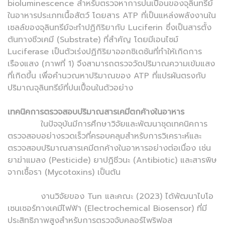
bioluminescence สำหรับตรวจหาการปนเปื้อนของจุลินทรีย์
ในอาหารประเภทเนื้อสัตว์ โดยสาร ATP ที่เป็นแหล่งพลังงานใน
เซลล์ของจุลินทรีย์จะทำปฏิกิริยากับ Luciferin ซึ่งเป็นสารตั้ง
ต้นทางชีวเคมี (Substrate) ที่สำคัญ โดยมีเอนไซม์
Luciferase เป็นตัวเร่งปฏิกิริยาออกซิเดชันที่ทำให้เกิดการ
เรืองแสง (ภาพที่ 1) จึงสามารถตรวจวัดปริมาณความเข้มแสง
ที่เกิดขึ้น เพื่อคำนวณหาปริมาณของ ATP ที่แปรผันตรงกับ
ปริมาณจุลินทรีย์ที่ปนเปื้อนในตัวอย่าง
เทคนิคการตรวจสอบปริมาณสารเคมีตกค้างในอาหาร
ในปัจจุบันมีการศึกษาวิจัยและพัฒนาชุดเทคนิคการ
ตรวจสอบอย่างรวดเร็วที่ครอบคลุมสำหรับการวิเคราะห์และ
ตรวจสอบปริมาณสารเคมีตกค้างในอาหารอย่างต่อเนื่อง เช่น
ยาฆ่าแมลง (Pesticide) ยาปฏิชีวนะ (Antibiotic) และสารพิษ
จากเชื้อรา (Mycotoxins) เป็นต้น
งานวิจัยของ Tun และคณะ (2023) ได้พัฒนาไบโอ
เซนเซอร์ทางเคมีไฟฟ้า (Electrochemical Biosensor) ที่มี
ประสิทธิภาพสูงสำหรับการตรวจจับคลอร์ไพริฟอส