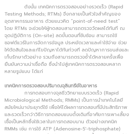
ดังนั้น เทคนิคการตรวจสอบอย่างรวดเร็ว (Rapid
Testing Methods; RTMs) จึงกลายเป็นหัวใจสำคัญของ
อุตสาหกรรมอาหาร ด้วยแนวคิด “point-of-need test”
โดย RTMs จะช่วยให้ผู้ทดสอบสามารถตรวจวัดผลได้ทันที ณ
จุดปฏิบัติการ (On-site) ลดขั้นตอนที่ซับซ้อน สามารถใช้
ซอฟต์แวร์ในการจัดการข้อมูล ประหยัดเวลาและค่าใช้จ่าย ช่วย
ให้ตัดสินใจและแก้ไขปัญหาได้ทันท่วงที ลดปัญหาการขนส่งและ
เก็บรักษาตัวอย่าง รวมถึงสามารถตรวจซ้ำได้หลายครั้งเพื่อ
ยืนยันความน่าเชื่อถือ ซึ่งนำไปสู่เทคนิคการตรวจสอบหลาก
หลายรูปแบบ ได้แก่
เทคนิคการตรวจสอบปริมาณจุลินทรีย์ในอาหาร
การทดสอบทางจุลชีววิทยาแบบรวดเร็ว (Rapid
Microbiological Methods; RMMs) เป็นการนำเทคโนโลยี
สมัยใหม่มาประยุกต์ใช้ เพื่อให้ได้ผลการทดสอบที่มีประสิทธิภาพ
และรวดเร็วกว่าวิธีการทดสอบแบบดั้งเดิมที่อาศัยการเพาะเลี้ยง
เชื้อเป็นหลักซึ่งใช้เวลาในการทดสอบนาน ตัวอย่างเทคนิค
RMMs เช่น การใช้ ATP (Adenosine-5′-triphosphate)