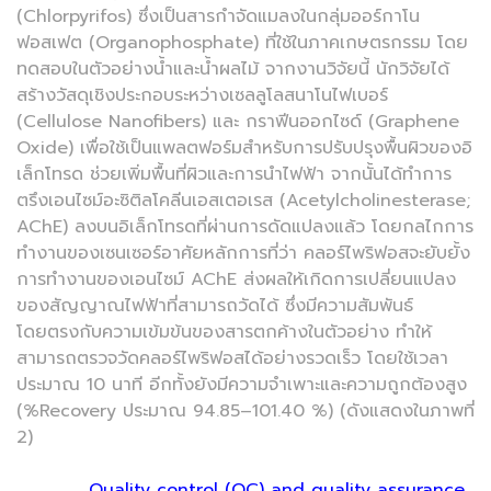
(Chlorpyrifos) ซึ่งเป็นสารกำจัดแมลงในกลุ่มออร์กาโน
ฟอสเฟต (Organophosphate) ที่ใช้ในภาคเกษตรกรรม โดย
ทดสอบในตัวอย่างน้ำและน้ำผลไม้ จากงานวิจัยนี้ นักวิจัยได้
สร้างวัสดุเชิงประกอบระหว่างเซลลูโลสนาโนไฟเบอร์
(Cellulose Nanofibers) และ กราฟีนออกไซด์ (Graphene
Oxide) เพื่อใช้เป็นแพลตฟอร์มสำหรับการปรับปรุงพื้นผิวของอิ
เล็กโทรด ช่วยเพิ่มพื้นที่ผิวและการนำไฟฟ้า จากนั้นได้ทำการ
ตรึงเอนไซม์อะซิติลโคลีนเอสเตอเรส (Acetylcholinesterase;
AChE) ลงบนอิเล็กโทรดที่ผ่านการดัดแปลงแล้ว โดยกลไกการ
ทำงานของเซนเซอร์อาศัยหลักการที่ว่า คลอร์ไพริฟอสจะยับยั้ง
การทำงานของเอนไซม์ AChE ส่งผลให้เกิดการเปลี่ยนแปลง
ของสัญญาณไฟฟ้าที่สามารถวัดได้ ซึ่งมีความสัมพันธ์
โดยตรงกับความเข้มข้นของสารตกค้างในตัวอย่าง ทำให้
สามารถตรวจวัดคลอร์ไพริฟอสได้อย่างรวดเร็ว โดยใช้เวลา
ประมาณ 10 นาที อีกทั้งยังมีความจำเพาะและความถูกต้องสูง
(%Recovery ประมาณ 94.85–101.40 %) (ดังแสดงในภาพที่
2)
Quality control (QC) and quality assurance