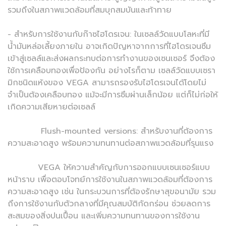
รวมถึงในสภาพแวดล้อมที่สมบุกสมบันและท้าทาย
- สำหรับการใช้งานกับก๊าซไฮโดรเจน: ในเซลล์วัดแบบโลหะที่มี
น้ำมันหล่อเลี้ยงภายใน อาจเกิดปัญหาจากการที่ไฮโดรเจนซึม
เข้าสู่เซลล์และส่งผลกระทบต่อการทำงานของเซนเซอร์ จึงต้อง
ใช้การเคลือบทองเพื่อป้องกัน อย่างไรก็ตาม เซลล์วัดแบบเซรา
มิกชนิดแห้งของ VEGA สามารถรองรับไฮโดรเจนได้โดยไม่
จำเป็นต้องเคลือบทอง แม้จะมีการซึมผ่านเล็กน้อย แต่ก็ไม่ก่อให้
เกิดความเสียหายต่อเซลล์
Flush-mounted versions: สำหรับงานที่ต้องการ
ความสะอาดสูง พร้อมความทนทานต่อสภาพแวดล้อมที่รุนแรง
VEGA ให้ความสำคัญกับการออกแบบเซนเซอร์แบบ
หน้าราบ เพื่อตอบโจทย์การใช้งานในสภาพแวดล้อมที่ต้องการ
ความสะอาดสูง เช่น ในกระบวนการที่ต้องรักษาสุขอนามัย รวม
ถึงการใช้งานกับตัวกลางที่มีคุณสมบัติกัดกร่อน ช่วยลดการ
สะสมของสิ่งปนเปื้อน และเพิ่มความทนทานของการใช้งาน