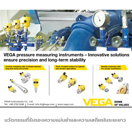
นวัตกรรมที่รับรองความแม่นยำและความเสถียรในระยะยาว