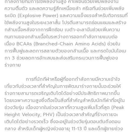
กำลังกายที่มีการใช้พลังงานสูง คาเฟอีนช่วยเพิ่มพลังงาน
ความตื่นตัว และลดความรู้สึกเหนื่อยล้า ครีเอทีนช่วยเพิ่มพลัง
ระเบิด (Explosive Power) และความแข็งแรงสำหรับกิจกรรมที่
ใช้พลังงานสูงในระยะเวลาสั้น โปรตีนสามารถซ่อมแซมและสร้าง
กล้ามเนื้อหลังจากการฝึกซ้อม เบต้า-อะลานีนช่วยเพิ่มความ
ทนทานของกล้ามเนื้อในระหว่างการออกกำลังกายแบบต่อ
เนื่อง BCAAs (Branched-Chain Amino Acids) ช่วยใน
การฟื้นฟูและลดการสลายตัวของกล้ามเนื้อ และกรดไขมันโอเม
กา 3 ช่วยลดการอักเสบและส่งเสริมกระบวนการฟื้นฟูของ
ร่างกาย
การที่นักกีฬาหรือผู้ที่ออกกำลังกายมีความเข้าใจ
เกี่ยวกับช่วงเวลาที่สำคัญในการพัฒนาร่างกายนั้นจะช่วยให้
ร่างกายสามารถเจริญเติบโตได้อย่างมีประสิทธิภาพมากขึ้น
โดยเฉพาะความสูงซึ่งถือเป็นสิ่งที่สำคัญสำหรับนักกีฬาที่อยู่ใน
ช่วงวัยรุ่น เนื่องจากในช่วงเวลาที่ความสูงเพิ่มเร็วที่สุด (Peak
Height Velocity; PHV) เป็นช่วงเวลาสำคัญที่ร่างกายจะ
เติบโตได้อย่างรวดเร็ว ซึ่งจะอยู่ในช่วงวัยรุ่นตอนต้นถึงตอน
กลาง สำหรับเด็กผู้หญิงช่วงอายุ 11-13 ปี และเด็กผู้ชายช่วง