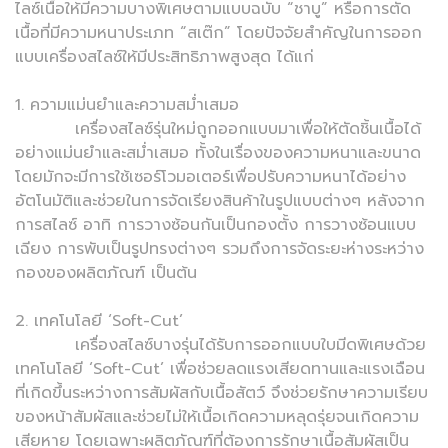
ไลซ์เนื้อให้มีความบางพิเศษตามแบบฉบับ “ชาบู” หรือการตัด
เนื้อที่มีความหนาประเภท “สเต๊ก” โดยปัจจัยสำคัญในการออก
แบบเครื่องสไลซ์ให้มีประสิทธิภาพสูงสุด ได้แก่
1. ความแม่นยำและความสม่ำเสมอ
เครื่องสไลซ์รุ่นใหม่ถูกออกแบบมาเพื่อให้ตัดชิ้นเนื้อได้
อย่างแม่นยำและสม่ำเสมอ ทั้งในเรื่องของความหนาและขนาด
โดยมักจะมีการใช้เซอร์โวมอเตอร์เพื่อปรับความหนาได้อย่าง
อัตโนมัติและช่วยในการจัดเรียงสินค้าในรูปแบบต่างๆ หลังจาก
การสไลซ์ อาทิ การวางซ้อนกันเป็นกองตั้ง การวางซ้อนแบบ
เฉียง การพับเป็นรูปทรงต่างๆ รวมถึงการจัดระยะห่างระหว่าง
กองของผลิตภัณฑ์ เป็นต้น
2. เทคโนโลยี ‘Soft-Cut’
เครื่องสไลซ์บางรุ่นได้รับการออกแบบใบมีดพิเศษด้วย
เทคโนโลยี ‘Soft-Cut’ เพื่อช่วยลดแรงเสียดทานและแรงเฉือน
ที่เกิดขึ้นระหว่างการสัมผัสกับเนื้อสัตว์ จึงช่วยรักษาความเรียบ
ของหน้าสัมผัสและช่วยไม่ให้เนื้อเกิดความหลุดรุ่ยจนเกิดความ
เสียหาย โดยเฉพาะผลิตภัณฑ์ที่ต้องการรักษาเนื้อสัมผัสเป็น