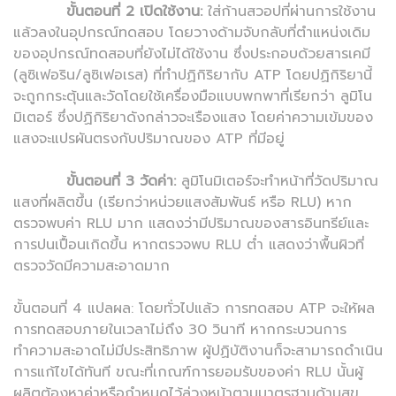
ขั้นตอนที่ 2 เปิดใช้งาน:
ใส่ก้านสวอปที่ผ่านการใช้งาน
แล้วลงในอุปกรณ์ทดสอบ โดยวางด้ามจับกลับที่ตำแหน่งเดิม
ของอุปกรณ์ทดสอบที่ยังไม่ได้ใช้งาน ซึ่งประกอบด้วยสารเคมี
(ลูซิเฟอริน/ลูซิเฟอเรส) ที่ทำปฏิกิริยากับ ATP โดยปฏิกิริยานี้
จะถูกกระตุ้นและวัดโดยใช้เครื่องมือแบบพกพาที่เรียกว่า ลูมิโน
มิเตอร์ ซึ่งปฏิกิริยาดังกล่าวจะเรืองแสง โดยค่าความเข้มของ
แสงจะแปรผันตรงกับปริมาณของ ATP ที่มีอยู่
ขั้นตอนที่ 3 วัดค่า:
ลูมิโนมิเตอร์จะทำหน้าที่วัดปริมาณ
แสงที่ผลิตขึ้น (เรียกว่าหน่วยแสงสัมพันธ์ หรือ RLU) หาก
ตรวจพบค่า RLU มาก แสดงว่ามีปริมาณของสารอินทรีย์และ
การปนเปื้อนเกิดขึ้น หากตรวจพบ RLU ต่ำ แสดงว่าพื้นผิวที่
ตรวจวัดมีความสะอาดมาก
ขั้นตอนที่ 4 แปลผล: โดยทั่วไปแล้ว การทดสอบ ATP จะให้ผล
การทดสอบภายในเวลาไม่ถึง 30 วินาที หากกระบวนการ
ทำความสะอาดไม่มีประสิทธิภาพ ผู้ปฏิบัติงานก็จะสามารถดำเนิน
การแก้ไขได้ทันที ขณะที่เกณฑ์การยอมรับของค่า RLU นั้นผู้
ผลิตต้องหาค่าหรือกำหนดไว้ล่วงหน้าตามมาตรฐานด้านสุข