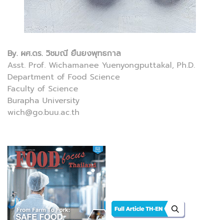
By. ผศ.ดร. วิชมณี ยืนยงพุทธกาล
Asst. Prof. Wichamanee Yuenyongputtakal, Ph.D.
Department of Food Science
Faculty of Science
Burapha University
wich@go.buu.ac.th