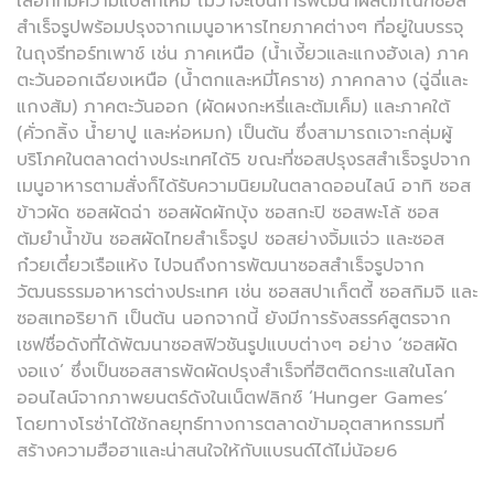
เลือกที่มีความแปลกใหม่ ไม่ว่าจะเป็นการพัฒนาผลิตภัณฑ์ซอส
สำเร็จรูปพร้อมปรุงจากเมนูอาหารไทยภาคต่างๆ ที่อยู่ในบรรจุ
ในถุงรีทอร์ทเพาช์ เช่น ภาคเหนือ (น้ำเงี้ยวและแกงฮังเล) ภาค
ตะวันออกเฉียงเหนือ (น้ำตกและหมี่โคราช) ภาคกลาง (ฉู่ฉี่และ
แกงส้ม) ภาคตะวันออก (ผัดผงกะหรี่และต้มเค็ม) และภาคใต้
(คั่วกลิ้ง น้ำยาปู และห่อหมก) เป็นต้น ซึ่งสามารถเจาะกลุ่มผู้
บริโภคในตลาดต่างประเทศได้5 ขณะที่ซอสปรุงรสสำเร็จรูปจาก
เมนูอาหารตามสั่งก็ได้รับความนิยมในตลาดออนไลน์ อาทิ ซอส
ข้าวผัด ซอสผัดฉ่า ซอสผัดผักบุ้ง ซอสกะปิ ซอสพะโล้ ซอส
ต้มยำน้ำข้น ซอสผัดไทยสำเร็จรูป ซอสย่างจิ้มแจ่ว และซอส
ก๋วยเตี๋ยวเรือแห้ง ไปจนถึงการพัฒนาซอสสำเร็จรูปจาก
วัฒนธรรมอาหารต่างประเทศ เช่น ซอสสปาเก็ตตี้ ซอสกิมจิ และ
ซอสเทอริยากิ เป็นต้น นอกจากนี้ ยังมีการรังสรรค์สูตรจาก
เชฟชื่อดังที่ได้พัฒนาซอสฟิวชันรูปแบบต่างๆ อย่าง ‘ซอสผัด
งอแง’ ซึ่งเป็นซอสสารพัดผัดปรุงสำเร็จที่ฮิตติดกระแสในโลก
ออนไลน์จากภาพยนตร์ดังในเน็ตฟลิกซ์ ‘Hunger Games’
โดยทางโรซ่าได้ใช้กลยุทธ์ทางการตลาดข้ามอุตสาหกรรมที่
สร้างความฮือฮาและน่าสนใจให้กับแบรนด์ได้ไม่น้อย6