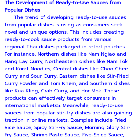
The Development of Ready-to-Use Sauces from
Popular Dishes
The trend of developing ready-to-use sauces
from popular dishes is rising as consumers seek
novel and unique options. This includes creating
ready-to-cook sauce products from various
regional Thai dishes packaged in retort pouches.
For instance, Northern dishes like Nam Ngiao and
Hang Lay Curry, Northeastern dishes like Nam Tok
and Korat Noodles, Central dishes like Choo Chee
Curry and Sour Curry, Eastern dishes like Stir-Fried
Curry Powder and Tom Khem, and Southern dishes
like Kua Kling, Crab Curry, and Hor Mok. These
products can effectively target consumers in
international markets5. Meanwhile, ready-to-use
sauces from popular stir-fry dishes are also gaining
traction in online markets. Examples include Fried
Rice Sauce, Spicy Stir-Fry Sauce, Morning Glory Stir-
Fry Sauce, Shrimp Paste Sauce, Five-Spice Sauce,