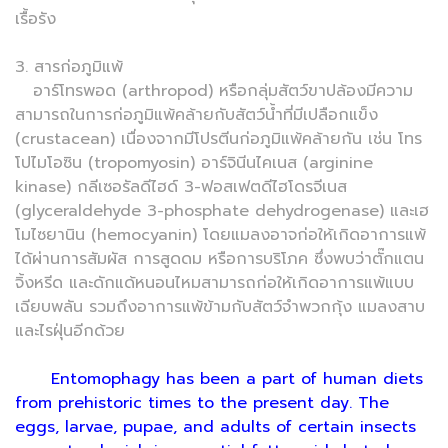
เรื้อรัง
3. สารก่อภูมิแพ้
อาร์โทรพอด (arthropod) หรือกลุ่มสัตว์ขาปล้องมีความ
สามารถในการก่อภูมิแพ้คล้ายกับสัตว์น้ำที่มีเปลือกแข็ง
(crustacean) เนื่องจากมีโปรตีนก่อภูมิแพ้คล้ายกัน เช่น โทร
โปไมโอซิน (tropomyosin) อาร์จินีนไคเนส (arginine
kinase) กลีเซอรัลดีไฮด์ 3-ฟอสเฟตดีไฮโดรจีเนส
(glyceraldehyde 3-phosphate dehydrogenase) และเฮ
โมไซยานิน (hemocyanin) โดยแมลงอาจก่อให้เกิดอาการแพ้
ได้ผ่านการสัมผัส การสูดดม หรือการบริโภค ซึ่งพบว่าตั๊กแตน
จิ้งหรีด และดักแด้หนอนไหมสามารถก่อให้เกิดอาการแพ้แบบ
เฉียบพลัน รวมถึงอาการแพ้ข้ามกับสัตว์จำพวกกุ้ง แมลงสาบ
และไรฝุ่นอีกด้วย
Entomophagy has been a part of human diets
from prehistoric times to the present day. The
eggs, larvae, pupae, and adults of certain insects