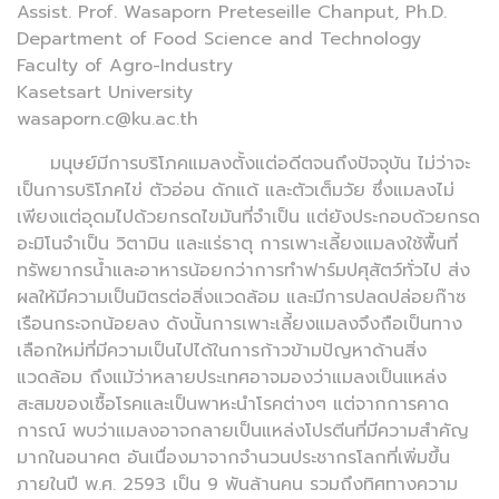
Assist. Prof. Wasaporn Preteseille Chanput, Ph.D.
Department of Food Science and Technology
Faculty of Agro-Industry
Kasetsart University
wasaporn.c@ku.ac.th
มนุษย์มีการบริโภคแมลงตั้งแต่อดีตจนถึงปัจจุบัน ไม่ว่าจะ
เป็นการบริโภคไข่ ตัวอ่อน ดักแด้ และตัวเต็มวัย ซึ่งแมลงไม่
เพียงแต่อุดมไปด้วยกรดไขมันที่จำเป็น แต่ยังประกอบด้วยกรด
อะมิโนจำเป็น วิตามิน และแร่ธาตุ การเพาะเลี้ยงแมลงใช้พื้นที่
ทรัพยากรน้ำและอาหารน้อยกว่าการทำฟาร์มปศุสัตว์ทั่วไป ส่ง
ผลให้มีความเป็นมิตรต่อสิ่งแวดล้อม และมีการปลดปล่อยก๊าซ
เรือนกระจกน้อยลง ดังนั้นการเพาะเลี้ยงแมลงจึงถือเป็นทาง
เลือกใหม่ที่มีความเป็นไปได้ในการก้าวข้ามปัญหาด้านสิ่ง
แวดล้อม ถึงแม้ว่าหลายประเทศอาจมองว่าแมลงเป็นแหล่ง
สะสมของเชื้อโรคและเป็นพาหะนำโรคต่างๆ แต่จากการคาด
การณ์ พบว่าแมลงอาจกลายเป็นแหล่งโปรตีนที่มีความสำคัญ
มากในอนาคต อันเนื่องมาจากจำนวนประชากรโลกที่เพิ่มขึ้น
ภายในปี พ.ศ. 2593 เป็น 9 พันล้านคน รวมถึงทิศทางความ