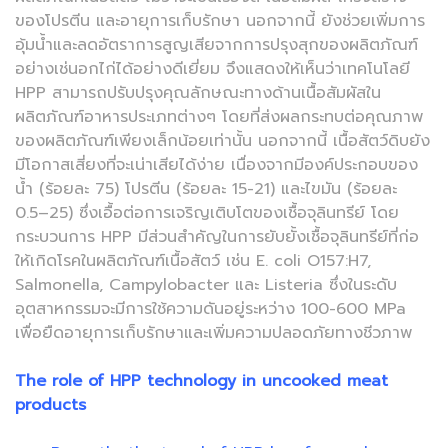
ของโปรตีน และอายุการเก็บรักษา นอกจากนี้ ยังช่วยเพิ่มการ
อุ้มน้ำและลดอัตราการสูญเสียจากการปรุงสุกของผลิตภัณฑ์
อย่างเช่นอกไก่ได้อย่างดีเยี่ยม จึงแสดงให้เห็นว่าเทคโนโลยี
HPP สามารถปรับปรุงคุณลักษณะทางด้านเนื้อสัมผัสใน
ผลิตภัณฑ์อาหารประเภทต่างๆ โดยที่ส่งผลกระทบต่อคุณภาพ
ของผลิตภัณฑ์เพียงเล็กน้อยเท่านั้น นอกจากนี้ เนื้อสัตว์ดิบยัง
มีโอกาสเสี่ยงที่จะเน่าเสียได้ง่าย เนื่องจากมีองค์ประกอบของ
น้ำ (ร้อยละ 75) โปรตีน (ร้อยละ 15-21) และไขมัน (ร้อยละ
0.5–25) ซึ่งเอื้อต่อการเจริญเติบโตของเชื้อจุลินทรีย์ โดย
กระบวนการ HPP มีส่วนสำคัญในการยับยั้งเชื้อจุลินทรีย์ที่ก่อ
ให้เกิดโรคในผลิตภัณฑ์เนื้อสัตว์ เช่น E. coli O157:H7,
Salmonella, Campylobacter และ Listeria ซึ่งในระดับ
อุตสาหกรรมจะมีการใช้ความดันอยู่ระหว่าง 100-600 MPa
เพื่อยืดอายุการเก็บรักษาและเพิ่มความปลอดภัยทางชีวภาพ
The role of HPP technology in uncooked meat
products