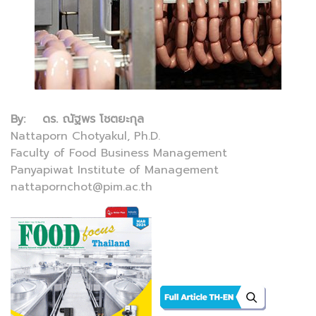
By: ดร. ณัฐพร โชตยะกุล
Nattaporn Chotyakul, Ph.D.
Faculty of Food Business Management
Panyapiwat Institute of Management
nattapornchot@pim.ac.th