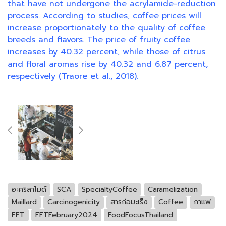
that have not undergone the acrylamide-reduction
process. According to studies, coffee prices will
increase proportionately to the quality of coffee
breeds and flavors. The price of fruity coffee
increases by 40.32 percent, while those of citrus
and floral aromas rise by 40.32 and 6.87 percent,
respectively (Traore et al., 2018).
อะคริลาไมด์
SCA
SpecialtyCoffee
Caramelization
Maillard
Carcinogenicity
สารก่อมะเร็ง
Coffee
กาแฟ
FFT
FFTFebruary2024
FoodFocusThailand