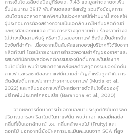
การเติบโตเฉลี่ยต่อปีอยู่ที่ร้อยละ 7.43 และมูลค่าตลาดจะเพิ่ม
ขึ้นประมาณ 39.17 พันล้านดอลลาร์สหรัฐ รวมถึงข้อมูลการ
เติบโตของตลาดกาแฟพิเศษในช่วงหลายปีที่ผ่านมานี้ ส่งผลให้
ผู้ประกอบการต้องสร้างความเป็นเอกลักษณ์ให้กับผลิตภัณฑ์
และธุรกิจของตนเอง ด้วยการสร้างจุดขายผ่านเรื่องราวต่างๆ
ไม่ว่าจะเป็นสายพันธุ์ หรือกลิ่นรสของกาแฟ ซึ่งถือเป็นอีกหนึ่ง
ปัจจัยที่สำคัญ เนื่องจากเป็นสัมผัสแรกของผู้บริโภคที่ได้รับจาก
ผลิตภัณฑ์ โดยมีรายงานการสำรวจความสำคัญของราคาและ
รสชาติที่มีอิทธิพลต่อพฤติกรรมของนักดื่มกาแฟในประเทศ
อินโดนีเซีย พบว่ารสชาติกาแฟส่งผลต่อพฤติกรรมของนักดื่ม
กาแฟ และรสชาติของกาแฟมีความสำคัญสำหรับลูกค้าในการ
ตัดสินใจดื่มกาแฟมากกว่าราคาของกาแฟ (Mutia et al.,
2022) และกลิ่นของกาแฟก็มีผลต่อการตัดสินใจซื้อของผู้
บริโภคในประเทศโคลอมเบีย (Barahona et al., 2020)
จากผลการศึกษาการนำเอทานอลมาประยุกต์ใช้กับการลด
ปริมาณสารอะคริลาไมด์ในกาแฟนั้น พบว่า เอทานอลมีผลต่อ
กลิ่นที่เป็นเอกลักษณ์ เช่น กลิ่นคล้ายผลไม้ (Fruity) และ
ดอกไม้ นอกจากนี้ยังมีผลการประเมินคะแนนจาก SCA ที่สูง