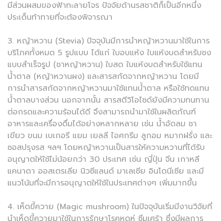
มีส่วนผสมของฟ้าทะลายโจร ปัจจัยด้านรสชาติก็เป็นอีกหนึ่ง
ประเด็นท้าทายที่จะต้องพิจารณา
3. หญ้าหวาน (Stevia) ปัจจุบันมีการนำหญ้าหวานมาใช้ในการ
บริโภคทั้งหมด 5 รูปแบบ ได้แก่ ใบอบแห้ง ใบแห้งบดสำหรับชง
แบบสำเร็จรูป (ชาหญ้าหวาน) ใบสด ใบแห้งบดสำหรับใช้แทน
น้ำตาล (หญ้าหวานผง) และสารสกัดจากหญ้าหวาน โดยมี
การนำสารสกัดจากหญ้าหวานมาใช้แทนน้ำตาล หรือใช้ทดแทน
น้ำตาลบางส่วน นอกจากนั้น สารสตีวิโอไซด์ยังมีความทนทาน
ต่อกรดและความร้อนได้ดี จึงสามารถนำมาใช้ในผลิตภัณฑ์
อาหารและเครื่องดื่มได้อย่างหลากหลาย เช่น น้ำอัดลม ชา
เขียว ขนม เบเกอรี แยม เยลลี ไอศกรีม ลูกอม หมากฝรั่ง และ
ซอสปรุงรส ฯลฯ โดยหญ้าหวานเป็นสารให้ความหวานที่ได้รับ
อนุญาตให้ใช้ไม่น้อยกว่า 30 ประเทศ เช่น ญี่ปุ่น จีน เกาหลี
แคนาดา ออสเตรเลีย นิวซีแลนด์ มาเลเซีย อินโดนีเซีย และมี
แนวโน้มที่จะมีการอนุญาตให้ใช้ในประเทศต่างๆ เพิ่มมากขึ้น
4. เห็ดขี้ควาย (Magic mushroom) ในปัจจุบันเริ่มมีงานวิจัยที่
นำเห็ดขี้ควายมาใช้ในการรักษาโรคหดหู่ ซึมเศร้า ซึ่งมีผลการ