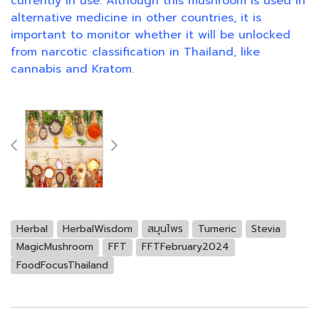
currently in use. Although this mushroom is used in
alternative medicine in other countries, it is
important to monitor whether it will be unlocked
from narcotic classification in Thailand, like
cannabis and Kratom.
Herbal
HerbalWisdom
สมุนไพร
Tumeric
Stevia
MagicMushroom
FFT
FFTFebruary2024
FoodFocusThailand