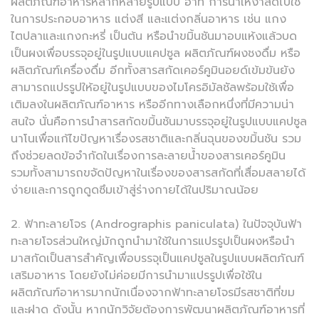
ผลิตภัณฑ์อาหารหลากหลายรูปแบบ อาทิ การนำเหง้าสดไปใช้
ในการประกอบอาหาร แต่งสี และแต่งกลิ่นอาหาร เช่น แกง
ไตปลาและแกงกะหรี่ เป็นต้น หรือนำขมิ้นชันมาอบแห้งแล้วบด
เป็นผงเพื่อบรรจุอยู่ในรูปแบบแคปซูล ผลิตภัณฑ์ผงชงดื่ม หรือ
ผลิตภัณฑ์เครื่องดื่ม อีกทั้งสารสกัดเคอร์คูมินอยด์เข้มข้นยัง
สามารถแปรรูปให้อยู่ในรูปแบบของไมโครอิมัลชัลพร้อมใช้เพื่อ
เติมลงในผลิตภัณฑ์อาหาร หรืออีกทางเลือกหนึ่งที่มีความน่า
สนใจ นั่นคือการนำสารสกัดขมิ้นชันมาบรรจุอยู่ในรูปแบบแคปซูล
นาโนเพื่อแก้ไขปัญหาเรื่องรสชาติและกลิ่นฉุนของขมิ้นชัน รวม
ถึงช่วยลดข้อจำกัดในเรื่องการละลายน้ำของสารเคอร์คูมิน
รวมทั้งสามารถขจัดปัญหาในเรื่องของสารสกัดที่เสื่อมสลายได้
ง่ายและการถูกดูดซึมเข้าสู่ร่างกายได้ในปริมาณน้อย
2. ฟ้าทะลายโจร (Andrographis paniculata) ในปัจจุบันฟ้า
ทะลายโจรส่วนใหญ่มักถูกนำมาใช้ในการแปรรูปเป็นผงหรือนำ
มาสกัดเป็นสารสำคัญเพื่อบรรจุเป็นแคปซูลในรูปแบบผลิตภัณฑ์
เสริมอาหาร โดยยังไม่ค่อยมีการนำมาแปรรูปเพื่อใช้ใน
ผลิตภัณฑ์อาหารมากนักเนื่องจากฟ้าทะลายโจรมีรสชาติที่ขม
และฝาด ดังนั้น หากนักวิจัยต้องการพัฒนาผลิตภัณฑ์อาหารที่