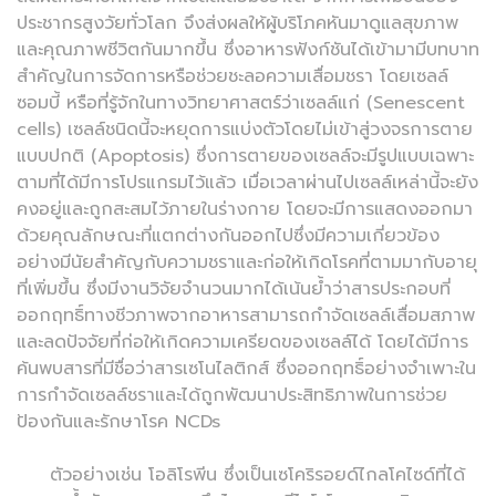
ประชากรสูงวัยทั่วโลก จึงส่งผลให้ผู้บริโภคหันมาดูแลสุขภาพ
และคุณภาพชีวิตกันมากขึ้น ซึ่งอาหารฟังก์ชันได้เข้ามามีบทบาท
สำคัญในการจัดการหรือช่วยชะลอความเสื่อมชรา โดยเซลล์
ซอมบี้ หรือที่รู้จักในทางวิทยาศาสตร์ว่าเซลล์แก่ (Senescent
cells) เซลล์ชนิดนี้จะหยุดการแบ่งตัวโดยไม่เข้าสู่วงจรการตาย
แบบปกติ (Apoptosis) ซึ่งการตายของเซลล์จะมีรูปแบบเฉพาะ
ตามที่ได้มีการโปรแกรมไว้แล้ว เมื่อเวลาผ่านไปเซลล์เหล่านี้จะยัง
คงอยู่และถูกสะสมไว้ภายในร่างกาย โดยจะมีการแสดงออกมา
ด้วยคุณลักษณะที่แตกต่างกันออกไปซึ่งมีความเกี่ยวข้อง
อย่างมีนัยสำคัญกับความชราและก่อให้เกิดโรคที่ตามมากับอายุ
ที่เพิ่มขึ้น ซึ่งมีงานวิจัยจำนวนมากได้เน้นย้ำว่าสารประกอบที่
ออกฤทธิ์ทางชีวภาพจากอาหารสามารถกำจัดเซลล์เสื่อมสภาพ
และลดปัจจัยที่ก่อให้เกิดความเครียดของเซลล์ได้ โดยได้มีการ
ค้นพบสารที่มีชื่อว่าสารเซโนไลติกส์ ซึ่งออกฤทธิ์อย่างจำเพาะใน
การกำจัดเซลล์ชราและได้ถูกพัฒนาประสิทธิภาพในการช่วย
ป้องกันและรักษาโรค NCDs
ตัวอย่างเช่น โอลิโรพีน ซึ่งเป็นเซโคริรอยด์ไกลโคไซด์ที่ได้