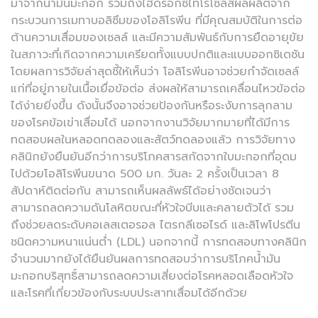
มาจากน้ำมันมะกอก รวมถึงไฮดรอกซีไทโรโซลสผลผลิตจาก
กระบวนการเมทาบอลิซึมของโอลิโรพีน ที่มีคุณสมบัติในการต่อ
ต้านความเสื่อมของเซลล์ และมีความสัมพันธ์กับการยืดอายุขัย
ในสภาวะที่เกิดจากความเครียดทั้งแบบปกติและแบบออกซิเดชัน
โดยผลการวิจัยล่าสุดชี้ให้เห็นว่า โอลิโรพีนอาจช่วยกำจัดเซลล์
แก่ที่อยู่ภายในเนื้อเยื่อข้อต่อ ส่งผลให้สามารถเคลื่อนไหวข้อต่อ
ได้ง่ายยิ่งขึ้น ดังนั้นจึงอาจช่วยป้องกันหรือระงับการลุกลาม
ของโรคข้อเข่าเสื่อมได้ นอกจากงานวิจัยมากมายที่ได้มีการ
ทดสอบผลในหลอดทดลองและสัตว์ทดลองแล้ว การวิจัยทาง
คลินิกยังยืนยันอีกว่าการบริโภคสารสกัดจากใบมะกอกที่อุดม
ไปด้วยโอลิโรพีนขนาด 500 มก. วันละ 2 ครั้งเป็นเวลา 8
สัปดาห์ติดต่อกัน สามารถเห็นผลลัพธ์ได้อย่างชัดเจนว่า
สามารถลดความดันโลหิตขณะที่หัวใจบีบและคลายตัวได้ รวม
ถึงช่วยลดระดับคอเลสเตอรอล ไตรกลีเซอไรด์ และลิโพโปรตีน
ชนิดความหนาแน่นต่ำ (LDL) นอกจากนี้ การทดสอบทางคลินิก
จำนวนมากยังได้ยืนยันผลการทดสอบว่าการบริโภคน้ำมัน
มะกอกบริสุทธิ์สามารถลดความเสี่ยงต่อโรคหลอดเลือดหัวใจ
และโรคที่เกี่ยวข้องกับระบบประสาทเสื่อมได้อีกด้วย