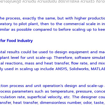
านอย่างอุณหภูมิ ความดัน ความเข้มข้น อัตราการไหล ความเร็ว ก็
he process, exactly the same, but with higher productio
oratory to pilot plant, then to the commercial scale in i
milar as possible compared to before scaling up to keep
for Food Industry
al results could be used to design equipment and mach
lant level for unit scale-up. Therefore, software simulat
cal reactions, mass and heat transfer, flow rate, and m
ly used in scaling up include ANSYS, Solidworks, MATLA
ion process and unit operation's design and scale-up 
process parameters such as temperature, pressure, concen
rculation rate, superficial velocity, etc. The designer co
nsfer, heat transfer, dimensionless number, odor, taste, 