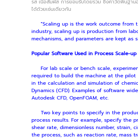
รส เนื้อสัมผัส การยอมรับโดยรวม ซึ่งค่าวัดพื้นฐ
ได้ด้วยเช่นเดียวกัน
"Scaling up is the work outcome from t
industry, scaling up is production from lab
mechanisms, and parameters are kept as si
Popular Software Used in Process Scale-up 
For lab scale or bench scale, experiment
required to build the machine at the pilot p
in the calculation and simulation of chemi
Dynamics (CFD). Examples of software wide
Autodesk CFD, OpenFOAM, etc.
Two key points to specify in the product
process results. For example, specify the 
shear rate, dimensionless number, strain, ci
the process, such as reaction rate, mass tra