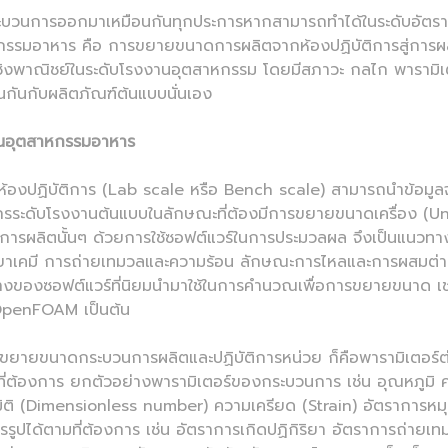
ารออกมาเหมือนกันทุกประการหากสามารถทำได้ในระดับอัตราการผลิ
รรมอาหาร คือ การขยายขนาดการผลิตจากห้องปฏิบัติการสู่การผลิ
เชิงพาณิชย์ในระดับโรงงานอุตสาหกรรม โดยมีสภาวะ กลไก พารามิเต
มือนกันกับผลิตภัณฑ์ต้นแบบนั่นเอง
รในอุตสาหกรรมอาหาร
ฏิบัติการ (Lab scale หรือ Bench scale) สามารถนำข้อมูล
ื่องจักรระดับโรงงานต้นแบบในลักษณะที่ต้องมีการขยายขนาดเครื่อง (U
ิตนั้นๆ ด้วยการใช้ซอฟต์แวร์ในการประมวลผล จึงเป็นแนวทางปฏิบั
ยาเคมี การถ่ายเทมวลและความร้อน ลักษณะการไหลและการผสมต
างของซอฟต์แวร์ที่นิยมนำมาใช้ในการคำนวณเพื่อการขยายขนาด เ
OpenFOAM เป็นต้น
ะขยายขนาดกระบวนการผลิตและปฏิบัติการหน่วย ก็คือพารามิเตอร
่ต้องการ ยกตัวอย่างพารามิเตอร์ของกระบวนการ เช่น อุณหภูมิ ค
ร้มิติ (Dimensionless number) ความเครียด (Strain) อัตราการหมุ
ูปได้ตามที่ต้องการ เช่น อัตราการเกิดปฏิกิริยา อัตราการถ่ายเท