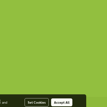
่
and
Set Cookies
Accept All