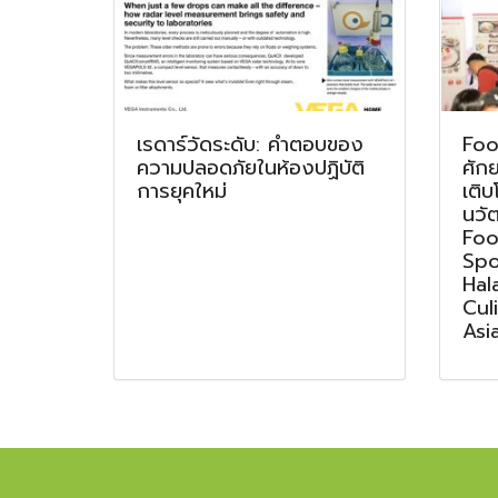
เรดาร์วัดระดับ: คำตอบของ
Foo
ความปลอดภัยในห้องปฏิบัติ
ศัก
การยุคใหม่
เติบ
นวั
Foo
Spo
Hal
Cul
Asi