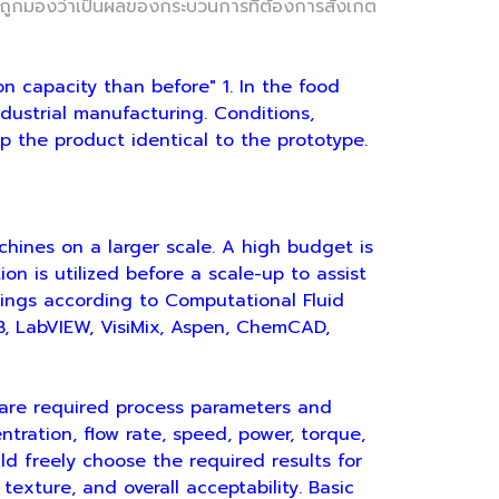
อาจถูกมองว่าเป็นผลของกระบวนการที่ต้องการสังเกต
n capacity than before" 1. In the food
ndustrial manufacturing. Conditions,
 the product identical to the prototype.
ines on a larger scale. A high budget is
ion is utilized before a scale-up to assist
ixings according to Computational Fluid
B, LabVIEW, VisiMix, Aspen, ChemCAD,
are required process parameters and
tration, flow rate, speed, power, torque,
uld freely choose the required results for
texture, and overall acceptability. Basic