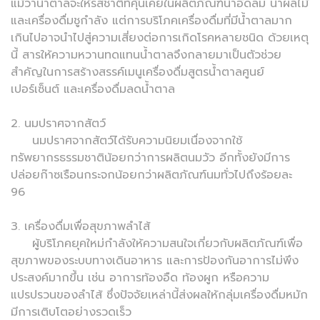
แม้ว่าน้ำตาลจะให้รสชาติที่คุ้นเคยในผลิตภัณฑ์น้ำอัดลม น้ำผลไม้
และเครื่องดื่มชูกำลัง แต่การบริโภคเครื่องดื่มที่มีน้ำตาลมาก
เกินไปอาจนำไปสู่ความเสี่ยงต่อการเกิดโรคหลายชนิด ด้วยเหตุ
นี้ สารให้ความหวานทดแทนน้ำตาลจึงกลายมาเป็นตัวช่วย
สำคัญในการสร้างสรรค์เมนูเครื่องดื่มสูตรน้ำตาลศูนย์
เปอร์เซ็นต์ และเครื่องดื่มลดน้ำตาล
2. นมปราศจากสัตว์
นมปราศจากสัตว์ได้รับความนิยมเนื่องจากใช้
ทรัพยากรธรรมชาติน้อยกว่าการผลิตนมวัว อีกทั้งยังมีการ
ปล่อยก๊าซเรือนกระจกน้อยกว่าผลิตภัณฑ์นมทั่วไปถึงร้อยละ
96
3. เครื่องดื่มเพื่อสุขภาพลำไส้
ผู้บริโภคยุคใหม่กำลังให้ความสนใจเกี่ยวกับผลิตภัณฑ์เพื่อ
สุขภาพของระบบทางเดินอาหาร และการป้องกันอาการไม่พึง
ประสงค์มากขึ้น เช่น อาการท้องอืด ท้องผูก หรือความ
แปรปรวนของลำไส้ ซึ่งปัจจัยเหล่านี้ส่งผลให้กลุ่มเครื่องดื่มหมัก
มีการเติบโตอย่างรวดเร็ว