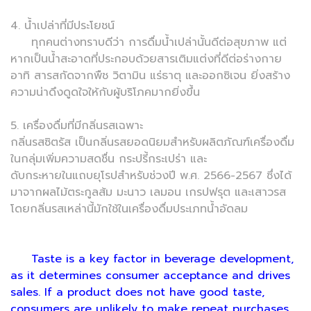
4. น้ำเปล่าที่มีประโยชน์
ทุกคนต่างทราบดีว่า การดื่มน้ำเปล่านั้นดีต่อสุขภาพ แต่
หากเป็นน้ำสะอาดที่ประกอบด้วยสารเติมแต่งที่ดีต่อร่างกาย
อาทิ สารสกัดจากพืช วิตามิน แร่ธาตุ และออกซิเจน ยิ่งสร้าง
ความน่าดึงดูดใจให้กับผู้บริโภคมากยิ่งขึ้น
5. เครื่องดื่มที่มีกลิ่นรสเฉพาะ
กลิ่นรสซิตรัส เป็นกลิ่นรสยอดนิยมสำหรับผลิตภัณฑ์เครื่องดื่ม
ในกลุ่มเพิ่มความสดชื่น กระปรี้กระเปร่า และ
ดับกระหายในแถบยุโรปสำหรับช่วงปี พ.ศ. 2566-2567 ซึ่งได้
มาจากผลไม้ตระกูลส้ม มะนาว เลมอน เกรปฟรุต และเสาวรส
โดยกลิ่นรสเหล่านี้มักใช้ในเครื่องดื่มประเภทน้ำอัดลม
Taste is a key factor in beverage development,
as it determines consumer acceptance and drives
sales. If a product does not have good taste,
consumers are unlikely to make repeat purchases,