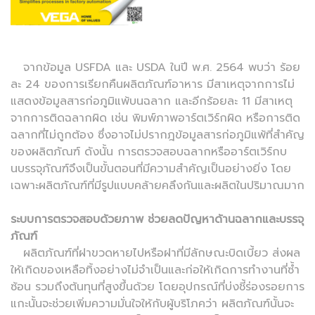
จากข้อมูล USFDA และ USDA ในปี พ.ศ. 2564 พบว่า ร้อย
ละ 24 ของการเรียกคืนผลิตภัณฑ์อาหาร มีสาเหตุจากการไม่
แสดงข้อมูลสารก่อภูมิแพ้บนฉลาก และอีกร้อยละ 11 มีสาเหตุ
จากการติดฉลากผิด เช่น พิมพ์ภาพอาร์ตเวิร์กผิด หรือการติด
ฉลากที่ไม่ถูกต้อง ซึ่งอาจไม่ปรากฎข้อมูลสารก่อภูมิแพ้ที่สำคัญ
ของผลิตภัณฑ์ ดังนั้น การตรวจสอบฉลากหรืออาร์ตเวิร์กบ
นบรรจุภัณฑ์จึงเป็นขั้นตอนที่มีความสำคัญเป็นอย่างยิ่ง โดย
เฉพาะผลิตภัณฑ์ที่มีรูปแบบคล้ายคลึงกันและผลิตในปริมาณมาก
ระบบการตรวจสอบด้วยภาพ ช่วยลดปัญหาด้านฉลากและบรรจุ
ภัณฑ์
ผลิตภัณฑ์ที่ฝาขวดหายไปหรือฝาที่มีลักษณะบิดเบี้ยว ส่งผล
ให้เกิดของเหลือทิ้งอย่างไม่จำเป็นและก่อให้เกิดการทำงานที่ซ้ำ
ซ้อน รวมถึงต้นทุนที่สูงขึ้นด้วย โดยอุปกรณ์ที่บ่งชี้ร่องรอยการ
แกะนั้นจะช่วยเพิ่มความมั่นใจให้กับผู้บริโภคว่า ผลิตภัณฑ์นั้นจะ