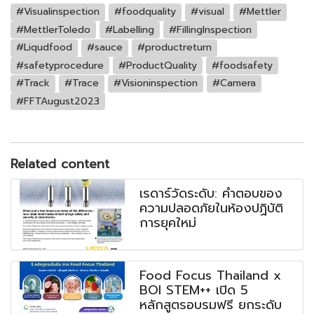
#Visualinspection
#foodquality
#visual
#Mettler
#MettlerToledo
#Labelling
#FillingInspection
#Liqudfood
#sauce
#productreturn
#safetyprocedure
#ProductQuality
#foodsafety
#Track
#Trace
#Visioninspection
#Camera
#FFTAugust2023
Related content
เรดาร์วัดระดับ: คำตอบของ
ความปลอดภัยในห้องปฏิบัติ
การยุคใหม่
Food Focus Thailand x
BOI STEM++ เปิด 5
หลักสูตรอบรมฟรี ยกระดับ