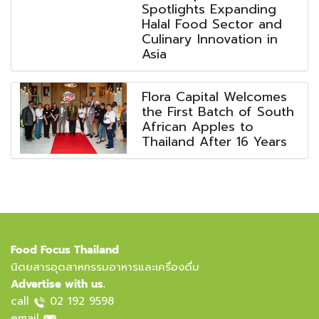
Spotlights Expanding
Halal Food Sector and
Culinary Innovation in
Asia
Flora Capital Welcomes
the First Batch of South
African Apples to
Thailand After 16 Years
Food Focus Thailand
นิตยสารอุตสาหกรรมอาหารและเครื่องดื่ม
Advertise with us.
call
02 192 9598
email