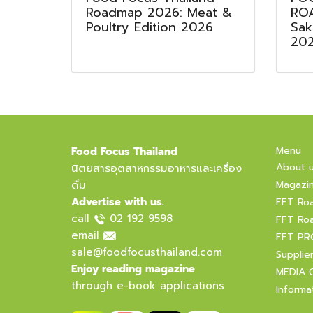
Roadmap 2026: Meat &
RO
Poultry Edition 2026
Sak
20
Menu
Food Focus Thailand
About 
นิตยสารอุตสาหกรรมอาหารและเครื่อง
ดื่ม
Magazi
Advertise with us.
FFT Ro
call
02 192 9598
FFT Ro
email
FFT PR
sale@foodfocusthailand.com
Supplie
Enjoy reading magazine
MEDIA 
through e-book applications
Informa