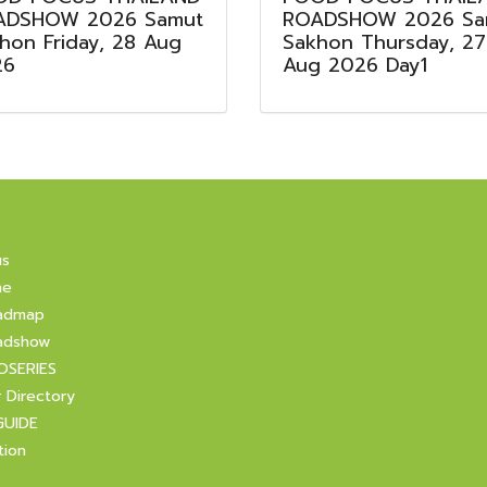
ADSHOW 2026 Samut
ROADSHOW 2026 Sa
hon Friday, 28 Aug
Sakhon Thursday, 27
26
Aug 2026 Day1
us
ne
admap
adshow
OSERIES
r Directory
GUIDE
tion