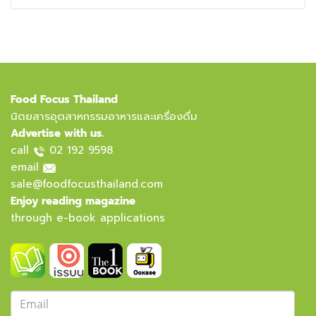
เชื่อมั่น คือปัจจัยที่สร้างความแตกต่างให้กับแบรนด์ นอก
เหนือจากคุณภาพและรสชาติที่ต้องตอบโจทย์ความ
ต้องการแล้ว การตรวจสอบความปลอดภัยและควบคุม
คุณภาพให้ได้ตามมาตรฐานจึงไม่ใช่เพียงหน้าที่ของห้อง
แล็บอีกต่อไป แต่กลายเป็นกลยุทธ์สำคัญในการสร้าง
คุณค่าและความได้เปรียบทางธุรกิจFFT ProSeries LAB
Food Focus Thailand
& Safety Edition ผสมผสาน แนวคิด เทคโนโลยี และ
นิตยสารอุตสาหกรรมอาหารและเครื่องดื่ม
โซลูชัน พร้อมเวิร์กช็อปและการสาธิต ให้ผู้เข้าร่วมงานทั้งผู้
Advertise with us.
บริหารและผู้เชี่ยวชาญ ได้รับ Insight + Skill +
call
02 192 9598
Connection เพื่อนำไปยกระดับมาตรฐานการผลิต สร้าง
email
ความเชื่อมั่นแก่ผู้บริโภค และขับเคลื่อนสู่มาตรฐานสากลปัก
หมุด 3 จังหวัด เพื่อยกระดับมาตรฐานการตรวจสอบและ
sale@foodfocusthailand.com
ความปลอดภัยให้กับอุตสาหกรรมอาหารและเครื่องดื่มของ
Enjoy reading magazine
ไทย
through e-book applications