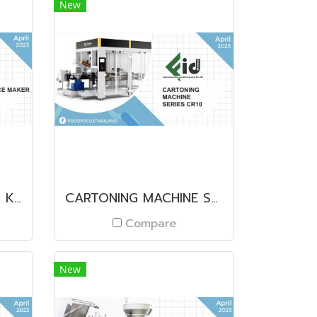
New
CRESCENT ICE MAKER KM SERIES
CARTONING MACHINE SERIES CR10
Compare
New