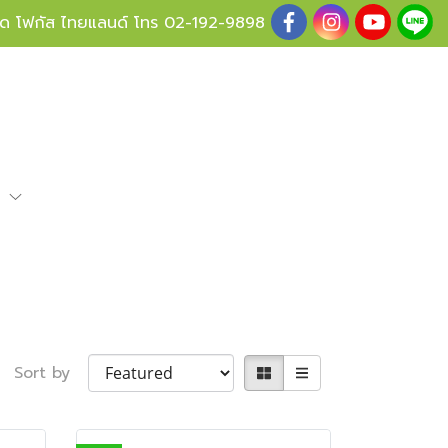
ู้ด โฟกัส ไทยแลนด์ โทร
02-192-9898
e
Sort by