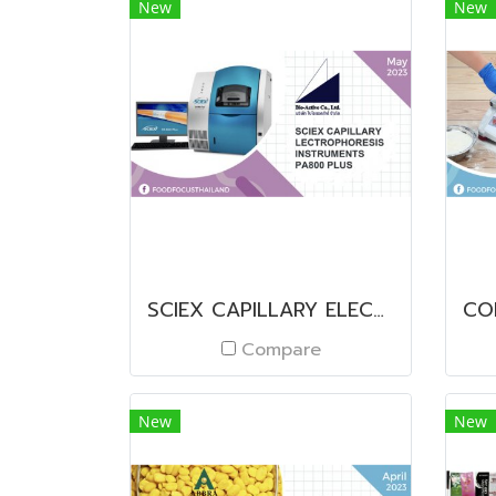
New
New
SCIEX CAPILLARY ELECTROPHORESIS INSTRUMENTS PA800 PLUS
Compare
New
New