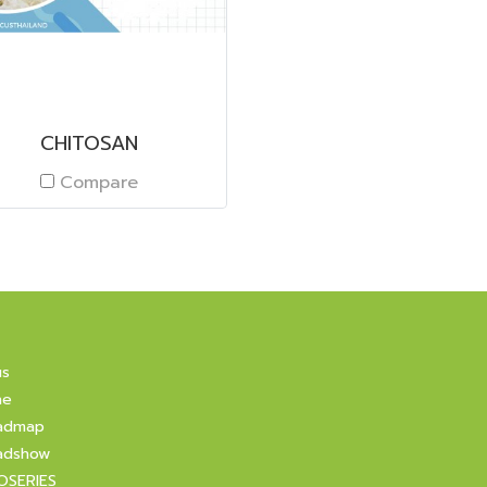
CHITOSAN
Compare
us
ne
admap
adshow
OSERIES