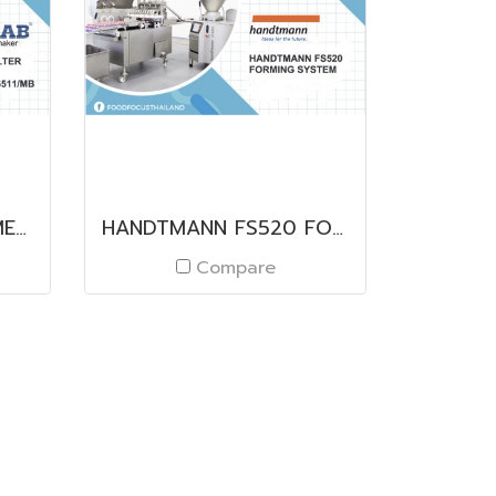
DUCTLESS FILTER FUME HOOD MODEL DFH96511/MB
HANDTMANN FS520 FORMING SYSTEM
Compare