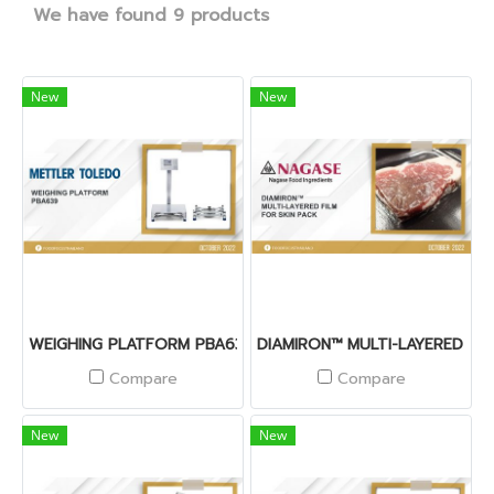
We have found 9 products
New
New
WEIGHING PLATFORM PBA639
DIAMIRON™ MULTI-LAYERED FIL
Compare
Compare
New
New