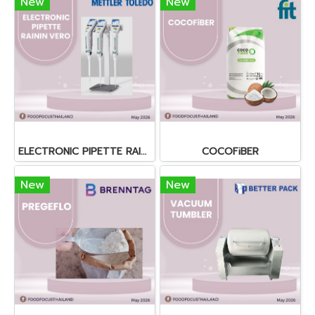
New
New
ELECTRONIC PIPETTE RAININ VERO
COCOFiBER
New
New