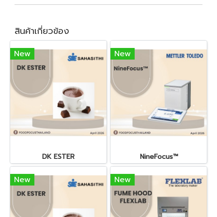
สินค้าเกี่ยวข้อง
New
New
DK ESTER
NineFocus™
New
New