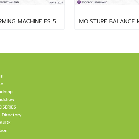
FORMING MACHINE FS 510 KOEX
us
ne
admap
adshow
OSERIES
r Directory
GUIDE
tion