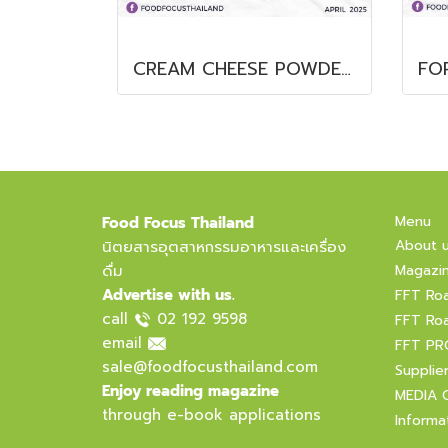
CREAM CHEESE POWDER DE LINI
Menu
Food Focus Thailand
About 
นิตยสารอุตสาหกรรมอาหารและเครื่อง
ดื่ม
Magazi
Advertise with us.
FFT Ro
call
02 192 9598
FFT Ro
email
FFT PR
sale@foodfocusthailand.com
Supplie
Enjoy reading magazine
MEDIA 
through e-book applications
Informa