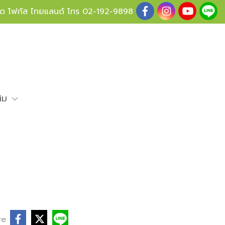
ู้ด โฟกัส ไทยแลนด์ โทร
02-192-9898
ติม
re