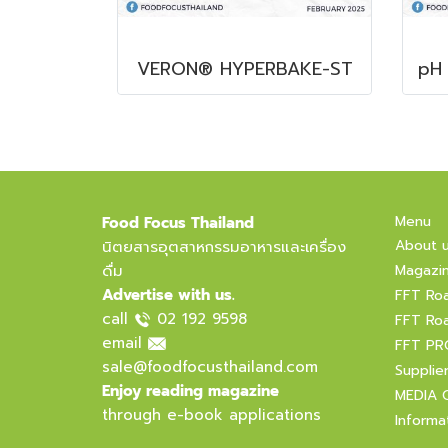
VERON® HYPERBAKE-ST
Menu
Food Focus Thailand
About 
นิตยสารอุตสาหกรรมอาหารและเครื่อง
ดื่ม
Magazi
Advertise with us.
FFT Ro
call
02 192 9598
FFT Ro
email
FFT PR
sale@foodfocusthailand.com
Supplie
Enjoy reading magazine
MEDIA 
through e-book applications
Informa