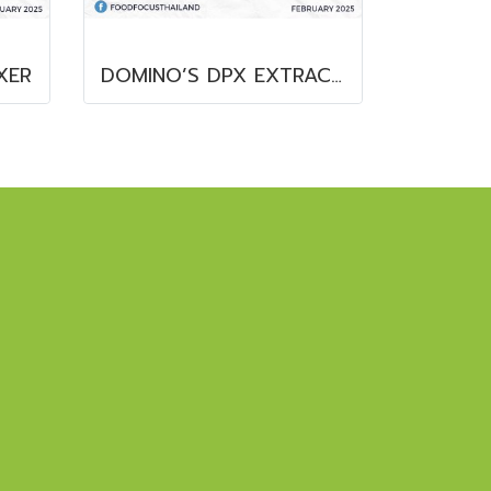
XER
DOMINO’S DPX EXTRACTION SYSTEM