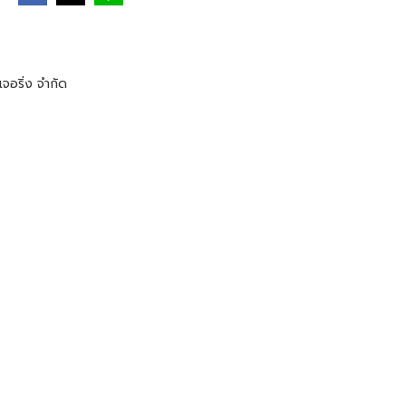
จอริ่ง จำกัด