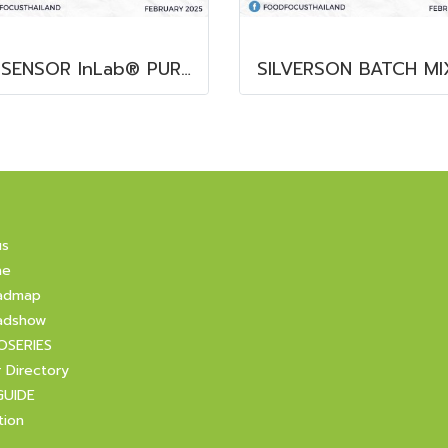
pH SENSOR InLab® PURE PRO-ISM
SILVERSON BATCH MI
us
ne
admap
adshow
OSERIES
r Directory
GUIDE
tion