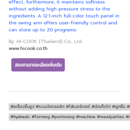
effect, furthermore, it maintains softness
without adding high-pressure stress to the
ingredients. A 12.1-inch full-color touch panel in
the swing arm offers user-friendly control and
can store up to 20 programs.
By: HI-COOK (Thailand) Co., Ltd.
www.hicook.co.th
#เครื่องขึ้นรูป #ระบบไฮดรอลิก #ไส้เบอร์เกอร์ #นักเก็ตไก่ #ลูกชิ้
#hydraulic #forming #portioning #machine #meatpatties 