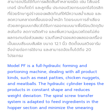
สามารถปรับใช้กับการผลิตสินค้าหลายชนิด เช่น ไส้เบอร์
เกอร์ นักเก็ตไก่ และลูกชิ้น ประกอบด้วยกระบอกไฮโดรลิก
ที่ช่วยรักษารูปร่างของผลิตภัณฑ์ให้มีความสม่ำเสมอ และ
ลดความคลาดเคลื่อนของน้ำหนัก โดยระบบการลำเลียง
ด้วยสกรูแบบเกลียวได้รับการออกแบบมาเพื่อป้อนวัตถุดิบ
ลงในถัง ลดการติดค้าง และเพิ่มความนุ่มนวลโดยไม่ส่ง
ผลกระทบต่อส่วนผสม รวมถึงหน้าจอแสดงผลของเครื่อง
เป็นแบบสีระบบสัมผัส ขนาด 12.1 นิ้ว ติดตั้งบนสวิงอาร์ม
จึงง่ายต่อการใช้งาน และสามารถจัดเก็บได้ถึง 20
โปรแกรม
Model PF is a full-hydraulic forming and
portioning machine, dealing with all product
kinds, such as meat patties, chicken nuggets,
and meatballs. The hydraulic cylinder keeps the
products in constant shape and reduces
weight deviation. The spiral screw transfer
system is adapted to feed ingredients in the
hopper section and minimize the smearing