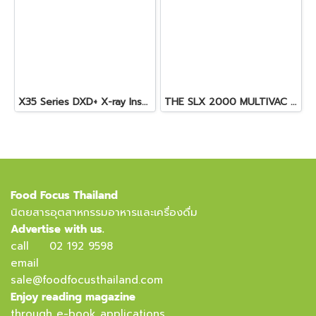
X35 Series DXD+ X-ray Inspection System
THE SLX 2000 MULTIVAC SLICER
Food Focus Thailand
นิตยสารอุตสาหกรรมอาหารและเครื่องดื่ม
Advertise with us.
call
02 192 9598
email
sale@foodfocusthailand.com
Enjoy reading magazine
through e-book applications