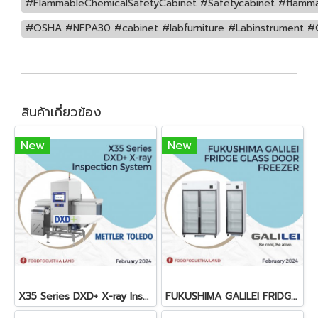
#FlammableChemicalSafetyCabinet #Safetycabinet #flamma
#OSHA #NFPA30 #cabinet #labfurniture #Labinstrument #O
สินค้าเกี่ยวข้อง
New
New
X35 Series DXD+ X-ray Inspection System
FUKUSHIMA GALILEI FRIDGE GLASS DOOR FREEZER