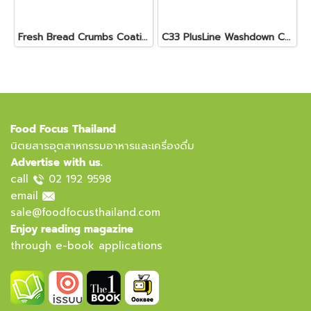
Fresh Bread Crumbs Coating Machine
C33 PlusLine Washdown Checkweigher
Food Focus Thailand
นิตยสารอุตสาหกรรมอาหารและเครื่องดื่ม
Advertise with us.
call
02 192 9598
email
sale@foodfocusthailand.com
Enjoy reading magazine
through e-book applications