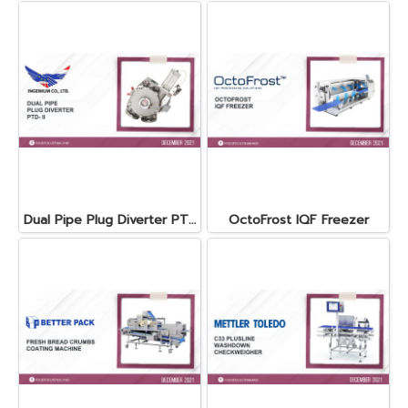
Dual Pipe Plug Diverter PTD- II
OctoFrost IQF Freezer