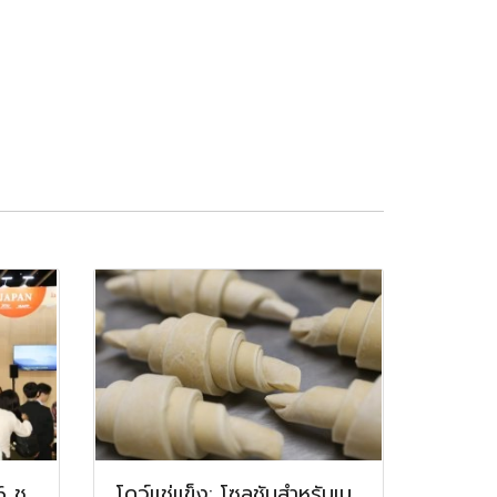
 ชู
โดว์แช่แข็ง: โซลูชันสำหรับเบ