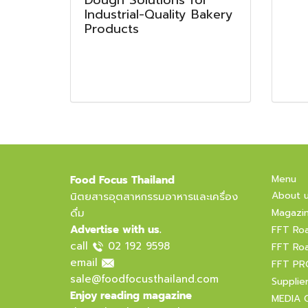
Dough Solutions for
Industrial-Quality Bakery
Products
Menu
Food Focus Thailand
About 
นิตยสารอุตสาหกรรมอาหารและเครื่อง
ดื่ม
Magazi
Advertise with us.
FFT Ro
call
02 192 9598
FFT Ro
email
FFT PR
sale@foodfocusthailand.com
Supplie
Enjoy reading magazine
MEDIA 