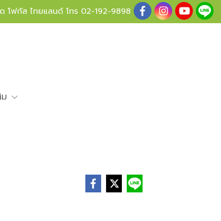
ู้ด โฟกัส ไทยแลนด์ โทร
02-192-9898
ติม