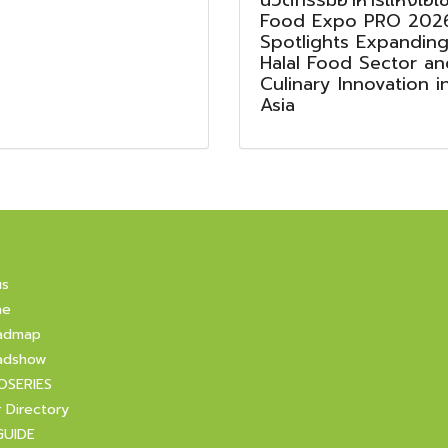
นวัตกรรมอาหารแห่งเอเช
Food Expo PRO 202
Spotlights Expandin
Halal Food Sector an
Culinary Innovation i
Asia
us
ne
admap
adshow
OSERIES
r Directory
GUIDE