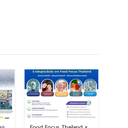
อง
Food Focus Thailand x