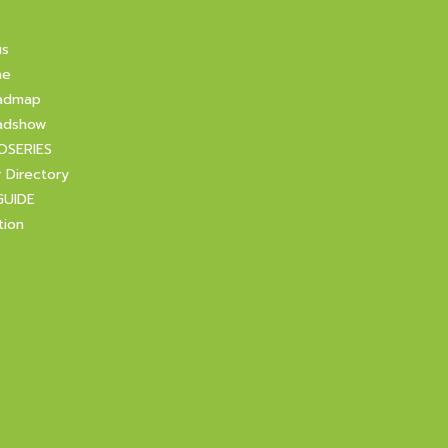
us
ne
admap
adshow
OSERIES
r Directory
GUIDE
tion