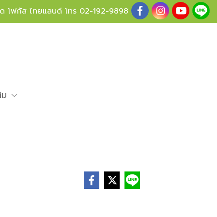
ู้ด โฟกัส ไทยแลนด์ โทร
02-192-9898
ติม