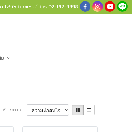
ู้ด โฟกัส ไทยแลนด์ โทร
02-192-9898
ติม
เรียงตาม